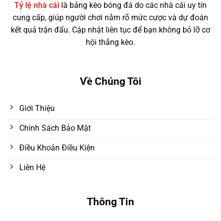
Tỷ lệ nhà cái
là bảng kèo bóng đá do các nhà cái uy tín
cung cấp, giúp người chơi nắm rõ mức cược và dự đoán
kết quả trận đấu. Cập nhật liên tục để bạn không bỏ lỡ cơ
hội thắng kèo.
Về Chúng Tôi
Giới Thiệu
Chính Sách Bảo Mật
Điều Khoản Điều Kiện
Liên Hệ
Thông Tin