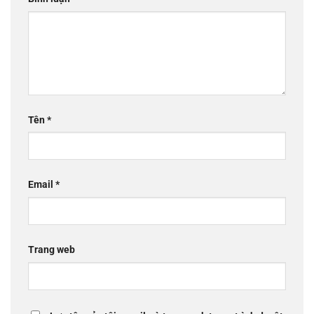
Tên
*
Email
*
Trang web