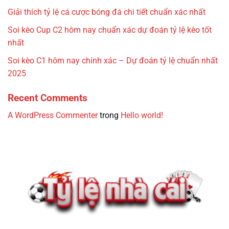
Giải thích tỷ lệ cá cược bóng đá chi tiết chuẩn xác nhất
Soi kèo Cup C2 hôm nay chuẩn xác dự đoán tỷ lệ kèo tốt
nhất
Soi kèo C1 hôm nay chính xác – Dự đoán tỷ lệ chuẩn nhất
2025
Recent Comments
A WordPress Commenter
trong
Hello world!