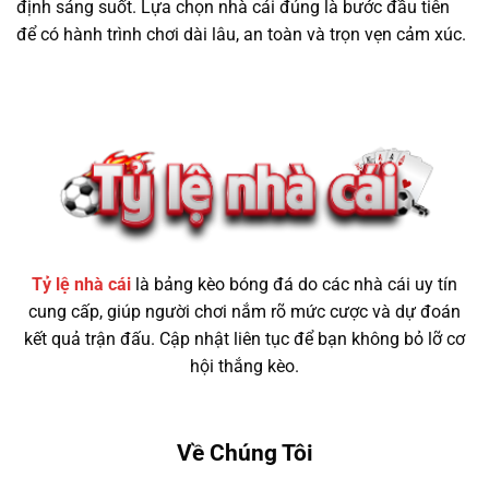
định sáng suốt. Lựa chọn nhà cái đúng là bước đầu tiên
để có hành trình chơi dài lâu, an toàn và trọn vẹn cảm xúc.
Tỷ lệ nhà cái
là bảng kèo bóng đá do các nhà cái uy tín
cung cấp, giúp người chơi nắm rõ mức cược và dự đoán
kết quả trận đấu. Cập nhật liên tục để bạn không bỏ lỡ cơ
hội thắng kèo.
Về Chúng Tôi