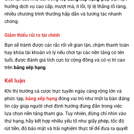
hưởng dịch vụ cao cấp, mượt mà, ít lỗi, tỷ lệ thắng rõ ràng,
nhiều chương trình thưởng hấp dẫn và tương tác nhanh
chóng.
Giảm thiểu rủi ro tài chính
Bạn sẽ tránh được các rắc rối về gian lận, chậm thanh toán
hay khóa tài khoản vô lý nếu chơi tại các nền tảng có tên
tuổi, được đánh giá tích cực từ cộng đồng và có vị trí cao
trên
bảng xếp hạng
.
Kết luận
Khi thị trường cá cược trực tuyến ngày càng rộng lớn và
phức tạp,
bảng xếp hạng
đóng vai trò như một la bàn đáng
tin cậy giúp người chơi định hướng đúng đắn trong việc
lựa chọn nền tảng tham gia. Tuy nhiên, đừng chỉ nhìn vào
thứ hạng, hãy kết hợp nhiều yếu tố như giấy phép, tốc độ
rút tiền, độ bảo mật và trải nghiệm thực tế để đưa ra quyết