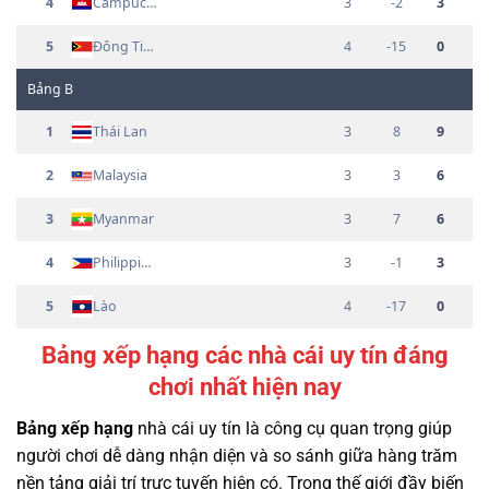
4
Campuchia
3
-2
3
5
Đông Timor
4
-15
0
Bảng
B
1
Thái Lan
3
8
9
2
Malaysia
3
3
6
3
Myanmar
3
7
6
4
Philippines
3
-1
3
5
Lào
4
-17
0
Bảng xếp hạng các nhà cái uy tín đáng
chơi nhất hiện nay
Bảng xếp hạng
nhà cái uy tín là công cụ quan trọng giúp
người chơi dễ dàng nhận diện và so sánh giữa hàng trăm
nền tảng giải trí trực tuyến hiện có. Trong thế giới đầy biến