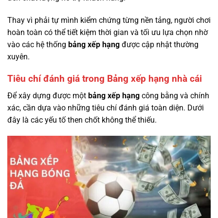
Thay vì phải tự mình kiểm chứng từng nền tảng, người chơi
hoàn toàn có thể tiết kiệm thời gian và tối ưu lựa chọn nhờ
vào các hệ thống
bảng xếp hạng
được cập nhật thường
xuyên.
Tiêu chí đánh giá trong Bảng xếp hạng nhà cái
Để xây dựng được một
bảng xếp hạng
công bằng và chính
xác, cần dựa vào những tiêu chí đánh giá toàn diện. Dưới
đây là các yếu tố then chốt không thể thiếu.