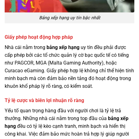
Bảng xếp hạng uy tín bậc nhất
Giấy phép hoạt động hợp pháp
Nhà cái nằm trong
bảng xếp hạng
uy tín đều phải được
cấp phép bởi các tổ chức quản lý cờ bạc quốc tế có tiếng
như PAGCOR, MGA (Malta Gaming Authority), hoặc
Curacao eGaming. Giấy phép hợp lệ không chỉ thể hiện tính
minh bạch mà còn đảm bảo nền tảng đó hoạt động trong
khuôn khổ pháp lý rõ ràng, có kiểm soát.
Tỷ lệ cược và biên lợi nhuận rõ ràng
Yếu tố quan trọng hàng đầu với người chơi là tỷ lệ trả
thưởng. Những nhà cái nằm trong top đầu của
bảng xếp
hạng
đều có tỷ lệ kèo cạnh tranh, minh bạch và hiển thị
công khai. Việc đảm bảo mức hoàn trả hợp lý giúp người