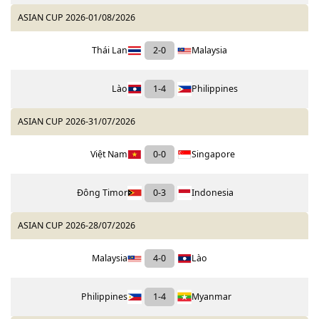
ASIAN CUP 2026
-
01/08/2026
Thái Lan
2
-
0
Malaysia
Lào
1
-
4
Philippines
ASIAN CUP 2026
-
31/07/2026
Việt Nam
0
-
0
Singapore
Đông Timor
0
-
3
Indonesia
ASIAN CUP 2026
-
28/07/2026
Malaysia
4
-
0
Lào
Philippines
1
-
4
Myanmar