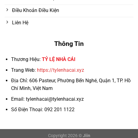
Điều Khoản Điều Kiện
Liên Hệ
Thông Tin
Thương Hiệu:
TỶ LỆ NHÀ CÁI
Trang Web:
https://tylenhacai.xyz
Địa Chỉ: 606 Pasteur, Phường Bến Nghé, Quận 1, TP. Hồ
Chí Minh, Việt Nam
Email:
tylenhacai@tylenhacai.xyz
Số Điện Thoại: 092 201 1122
Copyright 2026 ©
Jiin