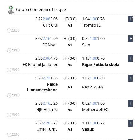
Europa Conference League
3.22
2.06
3.08
HT(
0
-
0
)
1.04
1.00
0.78
HT
CFR Cluj
vs
Tromso IL
23:30
3.07
2.16
2.99
HT(
0
-
0
)
0.82
1.00
1.00
HT
FC Noah
vs
Sion
23:00
2.35
2.06
4.75
HT(
0
-
0
)
1.13
1.00
0.70
HT
FK Baumit Jablonec
vs
Rigas Futbola skola
23:00
9.20
2.72
1.55
HT(
0
-
0
)
1.02
1.00
0.80
HT
Paide
vs
Rapid Wien
Linnameeskond
23:00
2.88
2.16
3.20
HT(
0
-
0
)
0.82
1.00
1.00
HT
HJK Helsinki
vs
Motherwell FC
23:00
2.39
2.28
3.77
HT(
0
-
0
)
1.11
1.00
0.72
HT
Inter Turku
vs
Vaduz
22:00