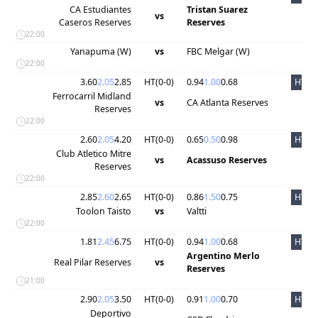
CA Estudiantes
Tristan Suarez
vs
Caseros Reserves
Reserves
22:00
Yanapuma (W)
vs
FBC Melgar (W)
22:00
3.60
2.05
2.85
HT(
0
-
0
)
0.94
1.00
0.68
HT
Ferrocarril Midland
vs
CA Atlanta Reserves
Reserves
22:00
2.60
2.05
4.20
HT(
0
-
0
)
0.65
0.50
0.98
HT
Club Atletico Mitre
vs
Acassuso Reserves
Reserves
22:00
2.85
2.60
2.65
HT(
0
-
0
)
0.86
1.50
0.75
HT
Toolon Taisto
vs
Valtti
22:00
1.81
2.45
6.75
HT(
0
-
0
)
0.94
1.00
0.68
HT
Argentino Merlo
Real Pilar Reserves
vs
Reserves
21:00
2.90
2.05
3.50
HT(
0
-
0
)
0.91
1.00
0.70
HT
Deportivo