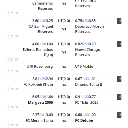
CSD Flandria
Camioneros
vs
Reserves
Reserves
21:00
3.60
1.90
3.25
HT(
0
-
0
)
0.75
0.50
0.85
HT
CA San Miguel
Deportivo Moron
vs
Reserves
Reserves
21:00
4.00
1.90
3.00
HT(
0
-
0
)
0.82
0.50
0.79
HT
Talleres Remedios
Nueva Chicago
vs
Dự bị
Reserves
21:00
U19 Rosenborg
vs
U19 Molde
21:00
2.81
1.99
2.94
HT(
0
-
0
)
0.67
1.00
1.01
HT
FC Kolkheti Khobi
vs
Dinamo Tbilisi II
20:00
6.05
2.36
1.64
HT(
0
-
0
)
0.91
1.00
0.77
HT
Margveti 2006
vs
FC Tbilisi 2025
20:00
2.37
2.01
3.60
HT(
0
-
0
)
0.68
1.00
1.00
HT
FC Merani Tbilisi
vs
FC Didube
20:00