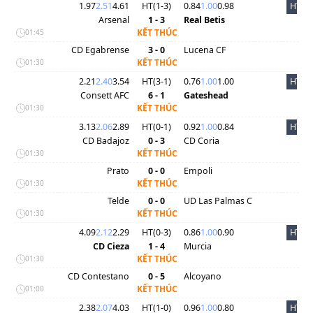
1.97
2.51
4.61
HT(
1
-
3
)
0.84
1.00
0.98
HT
Arsenal
1 - 3
Real Betis
KẾT THÚC
01:45
CD Egabrense
3 - 0
Lucena CF
KẾT THÚC
01:30
2.21
2.40
3.54
HT(
3
-
1
)
0.76
1.00
1.00
HT
Consett AFC
6 - 1
Gateshead
KẾT THÚC
01:30
3.13
2.06
2.89
HT(
0
-
1
)
0.92
1.00
0.84
HT
CD Badajoz
0 - 3
CD Coria
KẾT THÚC
01:30
Prato
0 - 0
Empoli
KẾT THÚC
01:30
Telde
0 - 0
UD Las Palmas C
KẾT THÚC
01:30
4.09
2.12
2.29
HT(
0
-
3
)
0.86
1.00
0.90
HT
CD Cieza
1 - 4
Murcia
KẾT THÚC
01:30
CD Contestano
0 - 5
Alcoyano
KẾT THÚC
01:00
2.38
2.07
4.03
HT(
1
-
0
)
0.96
1.00
0.80
HT