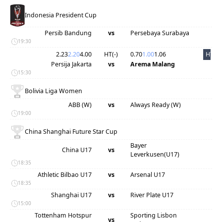
Indonesia President Cup
Persib Bandung
vs
Persebaya Surabaya
19:30
2.23
2.20
4.00
HT(
-
)
0.70
1.00
1.06
HT
Persija Jakarta
vs
Arema Malang
15:30
Bolivia Liga Women
ABB (W)
vs
Always Ready (W)
19:00
China Shanghai Future Star Cup
Bayer
China U17
vs
Leverkusen(U17)
18:35
Athletic Bilbao U17
vs
Arsenal U17
18:35
Shanghai U17
vs
River Plate U17
15:00
Tottenham Hotspur
Sporting Lisbon
vs