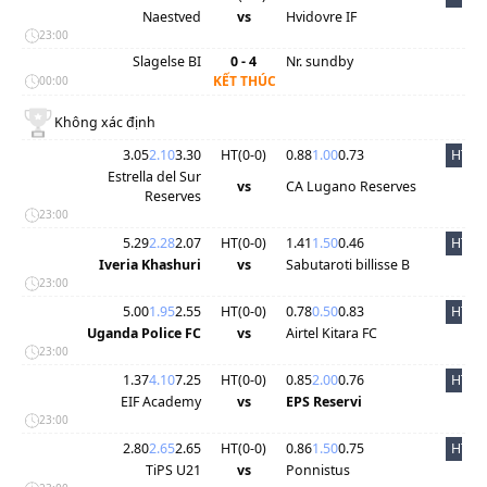
Naestved
vs
Hvidovre IF
23:00
Slagelse BI
0 - 4
Nr. sundby
KẾT THÚC
00:00
Không xác định
3.05
2.10
3.30
HT(
0
-
0
)
0.88
1.00
0.73
HT
Estrella del Sur
vs
CA Lugano Reserves
Reserves
23:00
5.29
2.28
2.07
HT(
0
-
0
)
1.41
1.50
0.46
HT
Iveria Khashuri
vs
Sabutaroti billisse B
23:00
5.00
1.95
2.55
HT(
0
-
0
)
0.78
0.50
0.83
HT
Uganda Police FC
vs
Airtel Kitara FC
23:00
1.37
4.10
7.25
HT(
0
-
0
)
0.85
2.00
0.76
HT
EIF Academy
vs
EPS Reservi
23:00
2.80
2.65
2.65
HT(
0
-
0
)
0.86
1.50
0.75
HT
TiPS U21
vs
Ponnistus