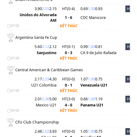
3.90
2.55
2.15
HT(
0
-
4
)
0.69
1.50
0.93
HT
Unidos do Alvorada
1 - 6
CDC Manicore
AM
KẾT THÚC
07:00
Argentina Santa Fe Cup
5.60
2.12
2.12
HT(
0
-
1
)
0.99
1.00
0.81
HT
Sanjustino
0 - 3
CA 9 de Julio Rafaela
KẾT THÚC
07:00
Central American & Caribbean Games
2.17
2.33
4.30
HT(
0
-
0
)
1.07
1.00
0.75
HT
U21 Colombia
0 - 1
Venezuela U21
KẾT THÚC
07:00
2.01
2.36
5.00
HT(
3
-
0
)
0.66
1.00
1.19
HT
Mexico U21
4 - 0
Panama U21
KẾT THÚC
03:00
CFU Club Championship
2.48
2.02
3.93
HT(
0
-
0
)
1.05
1.00
0.75
HT