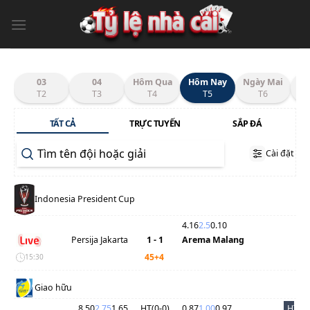
Chuyển
đến
nội
dung
03
04
Hôm Qua
Hôm Nay
Ngày Mai
T2
T3
T4
T5
T6
TẤT CẢ
TRỰC TUYẾN
SẮP ĐÁ
Cài đặt
Indonesia President Cup
4.16
2.5
0.10
Persija Jakarta
1 - 1
Arema Malang
'
45+4
15:30
Giao hữu
8.50
2.75
1.65
HT(
0
-
0
)
0.87
1.00
0.97
HT