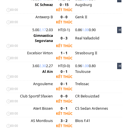
SC Schwaz
0 - 15
Augsburg
KẾT THÚC
00:00
Antwerp B
0 - 0
Genk II
KẾT THÚC
00:00
5.00
2.17
2.03
HT(
0
-
1
)
0.86
1.00
0.90
HT
Gimnastica
0 - 3
Real Valladolid
Segoviana
KẾT THÚC
00:00
Excelsior Virton
1 - 1
Strasbourg II
KẾT THÚC
00:00
3.60
2.30
2.27
HT(
0
-
0
)
0.96
1.00
0.80
HT
Al Ain
0 - 1
Toulouse
KẾT THÚC
00:00
Angouleme
0 - 1
Trelissac
KẾT THÚC
00:00
Club Sportif Sfaxien
0 - 0
CR Belouizdad
KẾT THÚC
00:00
Atert Bissen
0 - 1
CS Sedan Ardennes
KẾT THÚC
00:00
AS Montlouis
3 - 2
Blois F.41
KẾT THÚC
00:00