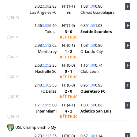
3.02
2.28
2.83
HT(
1
-
1
)
1.08
1.00
0.80
HT
Los Angeles FC
vs
Chivas Guadalajara
09:40
1.56
3.08
6.40
HT(
1
-
0
)
0.85
1.50
1.03
HT
Toluca
3 - 0
Seattle Sounders
KẾT THÚC
09:10
2.93
2.51
2.62
HT(
0
-
1
)
1.08
1.50
0.80
HT
Monterrey
1 - 2
Orlando City
KẾT THÚC
07:50
2.63
2.25
3.35
HT(
0
-
0
)
1.16
1.00
0.74
HT
Nashville SC
0 - 1
Club Leon
KẾT THÚC
07:40
2.40
2.36
3.55
HT(
0
-
0
)
0.95
1.00
0.93
HT
FC Dallas
2 - 0
Queretaro FC
KẾT THÚC
07:30
1.71
2.95
5.00
HT(
4
-
1
)
1.00
1.50
0.88
HT
Inter Miami
4 - 2
Atletico San Luis
KẾT THÚC
06:40
USL Championship Mỹ
2.73
2.21
3.35
HT(
0
-
0
)
0.67
1.00
1.14
HT