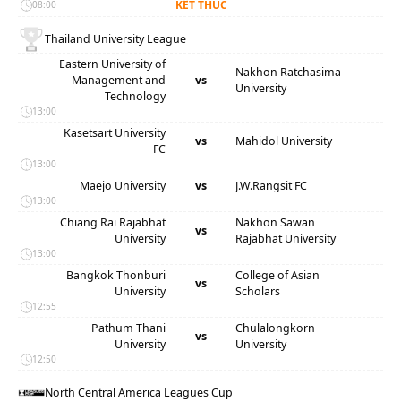
KẾT THÚC
08:00
Thailand University League
Eastern University of
Nakhon Ratchasima
Management and
vs
University
Technology
13:00
Kasetsart University
vs
Mahidol University
FC
13:00
Maejo University
vs
J.W.Rangsit FC
13:00
Chiang Rai Rajabhat
Nakhon Sawan
vs
University
Rajabhat University
13:00
Bangkok Thonburi
College of Asian
vs
University
Scholars
12:55
Pathum Thani
Chulalongkorn
vs
University
University
12:50
North Central America Leagues Cup