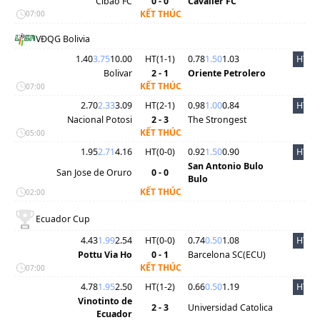
Cibao FC
0 - 0
Cavalier FC
KẾT THÚC
07:00
VĐQG Bolivia
1.40
3.75
10.00
HT(
1
-
1
)
0.78
1.50
1.03
HT
Bolivar
2 - 1
Oriente Petrolero
KẾT THÚC
07:00
2.70
2.33
3.09
HT(
2
-
1
)
0.98
1.00
0.84
HT
Nacional Potosi
2 - 3
The Strongest
KẾT THÚC
05:00
1.95
2.71
4.16
HT(
0
-
0
)
0.92
1.50
0.90
HT
San Antonio Bulo
San Jose de Oruro
0 - 0
Bulo
KẾT THÚC
02:00
Ecuador Cup
4.43
1.99
2.54
HT(
0
-
0
)
0.74
0.50
1.08
HT
Pottu Via Ho
0 - 1
Barcelona SC(ECU)
KẾT THÚC
07:00
4.78
1.95
2.50
HT(
1
-
2
)
0.66
0.50
1.19
HT
Vinotinto de
2 - 3
Universidad Catolica
Ecuador