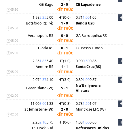
GE Bage
2 - 0
CE Lajeadense
KẾT THÚC
05:30
1.98
2.25
5.00
HT(
0
-
0
)
0.71
1.00
1.05
HT
Botafogo RJ(Trẻ)
1 - 0
Bangu U20
KẾT THÚC
05:00
Veranopolis RS
0 - 0
GA Farroupilha/RS
KẾT THÚC
05:00
Gloria RS
0 - 1
EC Passo Fundo
KẾT THÚC
05:00
2.35
1.85
5.40
HT(
1
-
0
)
0.90
0.50
0.86
HT
Aimore RS
1 - 1
Santa Cruz(RS)
KẾT THÚC
05:00
2.07
2.37
4.10
HT(
3
-
0
)
0.89
1.00
0.87
HT
Nữ Ballymena
Greenisland (W)
5 - 1
Allstars
KẾT THÚC
02:00
11.00
3.60
1.33
HT(
0
-
3
)
0.73
1.50
1.07
HT
St Johnstone (W)
2 - 8
Montrose LFC (W)
KẾT THÚC
02:00
2.25
2.10
5.75
HT(
0
-
0
)
1.03
1.00
0.65
HT
CS Dock Sud
Defensores Unidos