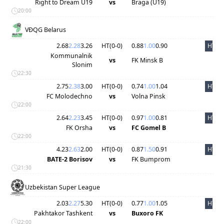
Right to Dream U19
vs
Braga (U19)
20:00
VĐQG Belarus
2.68
2.28
3.26
HT(
0
-
0
)
0.88
1.00
0.90
HT
Kommunalnik
vs
FK Minsk B
Slonim
22:30
2.75
2.38
3.00
HT(
0
-
0
)
0.74
1.00
1.04
HT
FC Molodechno
vs
Volna Pinsk
22:00
2.64
2.23
3.45
HT(
0
-
0
)
0.97
1.00
0.81
HT
FK Orsha
vs
FC Gomel B
22:00
4.23
2.63
2.00
HT(
0
-
0
)
0.87
1.50
0.91
HT
BATE-2 Borisov
vs
FK Bumprom
21:30
Uzbekistan Super League
2.03
2.27
5.30
HT(
0
-
0
)
0.77
1.00
1.05
HT
Pakhtakor Tashkent
vs
Buxoro FK
22:00