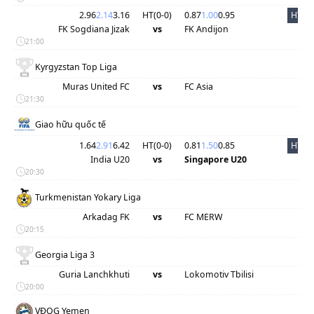
2.96
2.14
3.16
HT(
0
-
0
)
0.87
1.00
0.95
HT
FK Sogdiana Jizak
vs
FK Andijon
21:00
Kyrgyzstan Top Liga
Muras United FC
vs
FC Asia
21:30
Giao hữu quốc tế
1.64
2.91
6.42
HT(
0
-
0
)
0.81
1.50
0.85
HT
India U20
vs
Singapore U20
20:30
Turkmenistan Yokary Liga
Arkadag FK
vs
FC MERW
20:15
Georgia Liga 3
Guria Lanchkhuti
vs
Lokomotiv Tbilisi
20:00
VĐQG Yemen