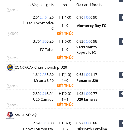
Las Vegas Lights
vs
Oakland Roots
09:30
2.01
2.40
4.20
HT(
1
-
0
)
0.90
1.00
0.90
HT
El Paso Locomotive
1 - 0
Monterey Bay FC
FC
KẾT THÚC
08:00
3.70
1.85
3.25
HT(
0
-
0
)
0.82
0.50
0.98
HT
Sacramento
FC Tulsa
1 - 0
Republic FC
KẾT THÚC
07:30
CONCACAF Championship U20
1.81
2.35
5.80
HT(
1
-
0
)
0.65
1.00
1.17
HT
Mexico U20
4 - 0
Panama U20
KẾT THÚC
09:00
2.35
2.26
3.51
HT(
0
-
0
)
1.03
1.00
0.77
HT
U20 Canada
1 - 1
U20 Jamaica
KẾT THÚC
05:30
NWSL Nữ Mỹ
2.59
2.31
3.00
HT(
0
-
0
)
0.92
1.00
0.88
HT
Denver Summit W
0 - 2
Nữ North Carolina