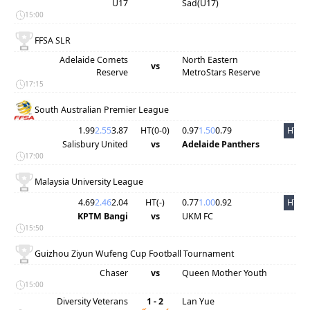
U17
Sad(U17)
15:00
FFSA SLR
Adelaide Comets
North Eastern
vs
Reserve
MetroStars Reserve
17:15
South Australian Premier League
1.99
2.55
3.87
HT(
0
-
0
)
0.97
1.50
0.79
HT
Salisbury United
vs
Adelaide Panthers
17:00
Malaysia University League
4.69
2.46
2.04
HT(
-
)
0.77
1.00
0.92
HT
KPTM Bangi
vs
UKM FC
15:50
Guizhou Ziyun Wufeng Cup Football Tournament
Chaser
vs
Queen Mother Youth
15:00
Diversity Veterans
1 - 2
Lan Yue