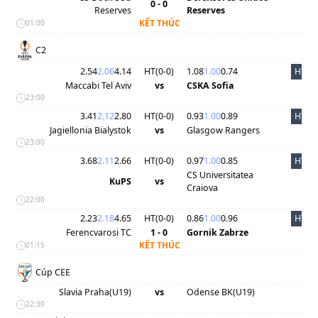
0 - 0
Reserves
Reserves
KẾT THÚC
01:00
C2
2.54
2.06
4.14
HT(
0
-
0
)
1.08
1.00
0.74
HT
Maccabi Tel Aviv
vs
CSKA Sofia
23:00
3.41
2.12
2.80
HT(
0
-
0
)
0.93
1.00
0.89
HT
Jagiellonia Bialystok
vs
Glasgow Rangers
23:00
3.68
2.11
2.66
HT(
0
-
0
)
0.97
1.00
0.85
HT
CS Universitatea
KuPS
vs
Craiova
22:00
2.23
2.18
4.65
HT(
0
-
0
)
0.86
1.00
0.96
HT
Ferencvarosi TC
1 - 0
Gornik Zabrze
KẾT THÚC
01:15
Cúp CEE
Slavia Praha(U19)
vs
Odense BK(U19)
22:30