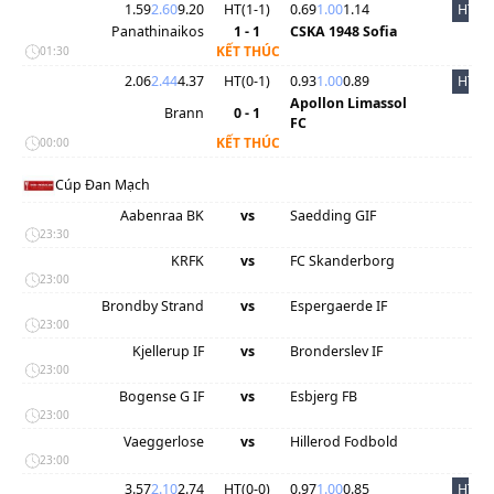
1.59
2.60
9.20
HT(
1
-
1
)
0.69
1.00
1.14
HT
Panathinaikos
1 - 1
CSKA 1948 Sofia
KẾT THÚC
01:30
2.06
2.44
4.37
HT(
0
-
1
)
0.93
1.00
0.89
HT
Apollon Limassol
Brann
0 - 1
FC
KẾT THÚC
00:00
Cúp Đan Mạch
Aabenraa BK
vs
Saedding GIF
23:30
KRFK
vs
FC Skanderborg
23:00
Brondby Strand
vs
Espergaerde IF
23:00
Kjellerup IF
vs
Bronderslev IF
23:00
Bogense G IF
vs
Esbjerg FB
23:00
Vaeggerlose
vs
Hillerod Fodbold
23:00
3.57
2.10
2.74
HT(
0
-
0
)
0.97
1.00
0.85
HT