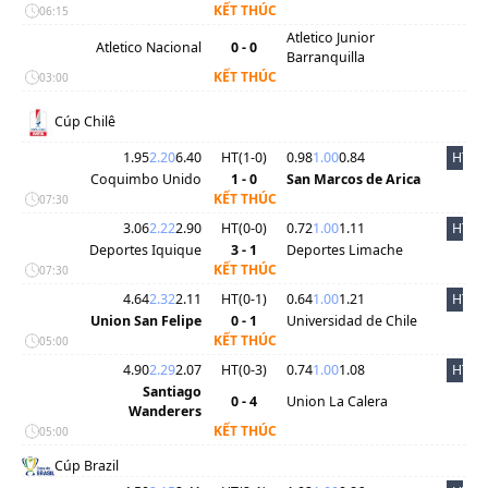
KẾT THÚC
06:15
Atletico Junior
Atletico Nacional
0 - 0
Barranquilla
KẾT THÚC
03:00
Cúp Chilê
1.95
2.20
6.40
HT(
1
-
0
)
0.98
1.00
0.84
HT
Coquimbo Unido
1 - 0
San Marcos de Arica
KẾT THÚC
07:30
3.06
2.22
2.90
HT(
0
-
0
)
0.72
1.00
1.11
HT
Deportes Iquique
3 - 1
Deportes Limache
KẾT THÚC
07:30
4.64
2.32
2.11
HT(
0
-
1
)
0.64
1.00
1.21
HT
Union San Felipe
0 - 1
Universidad de Chile
KẾT THÚC
05:00
4.90
2.29
2.07
HT(
0
-
3
)
0.74
1.00
1.08
HT
Santiago
0 - 4
Union La Calera
Wanderers
KẾT THÚC
05:00
Cúp Brazil