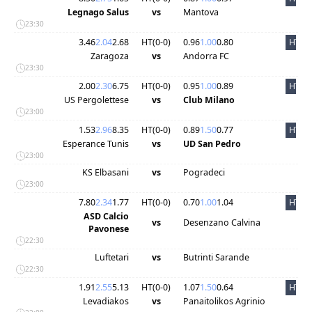
Legnago Salus
vs
Mantova
23:30
3.46
2.04
2.68
HT(
0
-
0
)
0.96
1.00
0.80
HT
Zaragoza
vs
Andorra FC
23:30
2.00
2.30
6.75
HT(
0
-
0
)
0.95
1.00
0.89
HT
US Pergolettese
vs
Club Milano
23:00
1.53
2.96
8.35
HT(
0
-
0
)
0.89
1.50
0.77
HT
Esperance Tunis
vs
UD San Pedro
23:00
KS Elbasani
vs
Pogradeci
23:00
7.80
2.34
1.77
HT(
0
-
0
)
0.70
1.00
1.04
HT
ASD Calcio
vs
Desenzano Calvina
Pavonese
22:30
Luftetari
vs
Butrinti Sarande
22:30
1.91
2.55
5.13
HT(
0
-
0
)
1.07
1.50
0.64
HT
Levadiakos
vs
Panaitolikos Agrinio