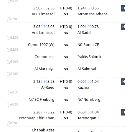
22:00
3.50
2.33
2.53
HT(
0
-
0
)
1.24
1.50
0.55
HT
AEL Limassol
vs
Atromitos Athens
22:00
3.05
2.30
3.05
HT(
0
-
0
)
1.09
1.00
0.78
HT
Aris Limassol
vs
Al-Sadd
22:00
Como 1907 (W)
vs
Nữ Roma CF
22:00
Cremonese
vs
Iraklis Saloniki
21:00
Al Markhiya
vs
Al-Salmiyah
21:00
2.13
2.80
3.53
HT(
0
-
0
)
0.66
1.50
1.04
HT
Al-Raed
vs
Kazma
20:30
Nữ SC Freiburg
vs
Nữ Nurnberg
20:00
2.28
2.77
3.22
HT(
0
-
0
)
0.66
1.50
1.04
HT
Prachuap Khiri Khan
vs
Terengganu
17:00
Chabab Atlas