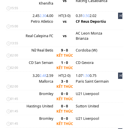
vs
Racing Casablanca
Khenifra
15:55
2.45
2.30
4.00
HT(
3
-
0
)
0.31
0.50
2.02
HT
Petro Atletico
vs
CF Reus Deportiu
15:00
AC Leon Monza
Real Calepina FC
vs
Brianza
13:55
Nữ Real Betis
9 - 0
Cordoba (W)
KẾT THÚC
02:00
CD San Servan
1 - 0
CD Gevora
KẾT THÚC
02:00
3.20
2.48
2.59
HT(
2
-
0
)
1.07
1.50
0.75
HT
Mallorca
3 - 0
Paris Saint Germain
KẾT THÚC
02:00
Bromley
0 - 0
U21 Liverpool
KẾT THÚC
01:45
Hastings United
0 - 0
Sutton United
KẾT THÚC
01:45
Bromley
0 - 0
U21 Liverpool
KẾT THÚC
01:45