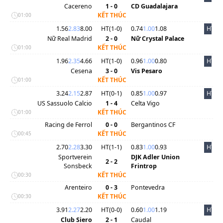
Cacereno
1 - 0
CD Guadalajara
KẾT THÚC
01:00
1.56
2.83
8.00
HT(
1
-
0
)
0.74
1.00
1.08
HT
Nữ Real Madrid
2 - 0
Nữ Crystal Palace
KẾT THÚC
01:00
1.96
2.35
4.66
HT(
1
-
0
)
0.96
1.00
0.80
HT
Cesena
3 - 0
Vis Pesaro
KẾT THÚC
01:00
3.24
2.15
2.87
HT(
0
-
1
)
0.85
1.00
0.97
HT
US Sassuolo Calcio
1 - 4
Celta Vigo
KẾT THÚC
01:00
Racing de Ferrol
0 - 0
Bergantinos CF
KẾT THÚC
00:45
2.70
2.28
3.30
HT(
1
-
1
)
0.83
1.00
0.93
HT
Sportverein
DJK Adler Union
2 - 2
Sonsbeck
Frintrop
KẾT THÚC
00:30
Arenteiro
0 - 3
Pontevedra
KẾT THÚC
00:30
3.91
2.27
2.20
HT(
0
-
0
)
0.60
1.00
1.19
HT
Club Siero
2 - 1
Caudal