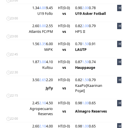
23:00
1.34
4.00
9.45
HT(
0
-
0
)
0.90
2.00
0.78
HT
U19 Follo
vs
U19 Asker Fotball
23:00
2.60
3.00
2.55
HT(
0
-
0
)
0.82
2.00
0.79
HT
Atlantis FC/PM
vs
HPS II
23:00
1.56
3.35
6.00
HT(
0
-
0
)
0.70
1.50
0.91
HT
MiPK
vs
LAUTP
22:45
1.87
3.00
4.10
HT(
0
-
0
)
0.87
1.50
0.74
HT
Kultsu
vs
Hauppauge
22:30
3.50
2.65
2.20
HT(
0
-
0
)
0.82
1.50
0.79
HT
KaaPo[Kaarinan
JyTy
vs
Pojat]
22:15
2.45
2.10
4.50
HT(
0
-
0
)
0.98
1.00
0.65
HT
Agropecuario
vs
Almagro Reserves
Reserves
22:00
2.60
2.10
4.00
HT(
0
-
0
)
0.98
1.00
0.65
HT