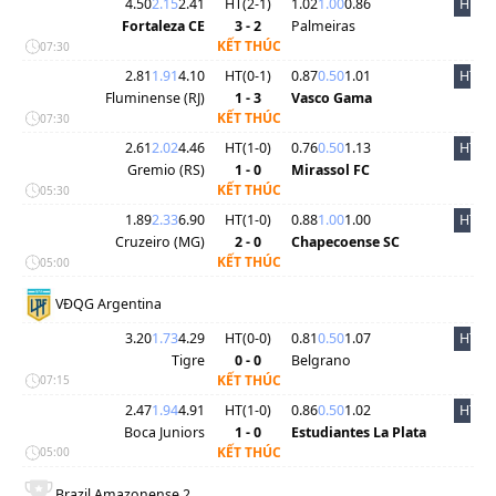
4.50
2.15
2.41
HT(
2
-
1
)
1.02
1.00
0.86
HT
Fortaleza CE
3 - 2
Palmeiras
KẾT THÚC
07:30
2.81
1.91
4.10
HT(
0
-
1
)
0.87
0.50
1.01
HT
Fluminense (RJ)
1 - 3
Vasco Gama
KẾT THÚC
07:30
2.61
2.02
4.46
HT(
1
-
0
)
0.76
0.50
1.13
HT
Gremio (RS)
1 - 0
Mirassol FC
KẾT THÚC
05:30
1.89
2.33
6.90
HT(
1
-
0
)
0.88
1.00
1.00
HT
Cruzeiro (MG)
2 - 0
Chapecoense SC
KẾT THÚC
05:00
VĐQG Argentina
3.20
1.73
4.29
HT(
0
-
0
)
0.81
0.50
1.07
HT
Tigre
0 - 0
Belgrano
KẾT THÚC
07:15
2.47
1.94
4.91
HT(
1
-
0
)
0.86
0.50
1.02
HT
Boca Juniors
1 - 0
Estudiantes La Plata
KẾT THÚC
05:00
Brazil Amazonense 2