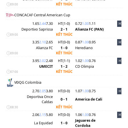
KẾT THÚC
09:00
CONCACAF Central American Cup
1.65
2.44
7.30
HT(
1
-
0
)
0.72
1.00
1.11
HT
Deportivo Saprissa
2 - 1
Alianza FC (PAN)
KẾT THÚC
09:00
3.35
2.10
2.65
HT(
0
-
0
)
0.87
1.00
0.95
HT
Alianza FC
1 - 0
Herediano
KẾT THÚC
09:00
3.95
2.02
2.48
HT(
1
-
1
)
1.02
1.00
0.76
HT
UMECIT
1 - 2
CD Olimpia
KẾT THÚC
07:00
VĐQG Colombia
2.70
2.05
3.80
HT(
0
-
0
)
1.07
1.00
0.75
HT
Deportiva Once
0 - 1
America de Cali
Caldas
KẾT THÚC
08:30
2.06
2.15
5.80
HT(
0
-
0
)
1.06
1.00
0.76
HT
Jaguares de
La Equidad
1 - 0
Cordoba