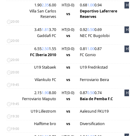
1.90
2.35
6.00
HT(
0
-
0
)
0.68
1.00
0.94
HT
Villa San Carlos
Deportivo Laferrere
vs
Reserves
Reserves
20:00
3.45
1.81
3.70
HT(
0
-
0
)
0.92
0.50
0.69
HT
Gaddafi FC
vs
NEC FC Bugolobi
20:00
6.55
2.50
1.55
HT(
0
-
0
)
0.81
1.00
0.87
HT
FC Iberia 2010
vs
FC Gonio
20:00
U19 Stabaek
vs
U19 Fredrikstad
20:00
Vilankulo FC
vs
Ferroviario Beira
19:45
2.15
1.90
8.00
HT(
0
-
0
)
0.87
0.50
0.74
HT
Ferroviario Maputo
vs
Baia de Pemba F.C
19:45
U19 Lillestrom
vs
Aalesund FKU19
19:30
Halftime bro
vs
Diversification
19:00