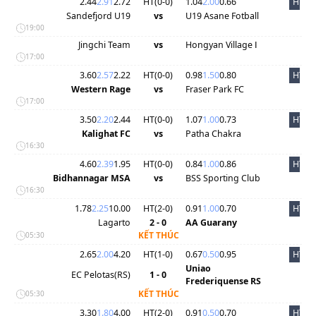
2.44
2.91
2.72
HT(
0
-
0
)
1.04
2.00
0.66
HT
Sandefjord U19
vs
U19 Asane Fotball
19:00
Jingchi Team
vs
Hongyan Village Ⅰ
17:00
3.60
2.57
2.22
HT(
0
-
0
)
0.98
1.50
0.80
HT
Western Rage
vs
Fraser Park FC
17:00
3.50
2.20
2.44
HT(
0
-
0
)
1.07
1.00
0.73
HT
Kalighat FC
vs
Patha Chakra
16:30
4.60
2.39
1.95
HT(
0
-
0
)
0.84
1.00
0.86
HT
Bidhannagar MSA
vs
BSS Sporting Club
16:30
1.78
2.25
10.00
HT(
2
-
0
)
0.91
1.00
0.70
HT
Lagarto
2 - 0
AA Guarany
KẾT THÚC
05:30
2.65
2.00
4.20
HT(
1
-
0
)
0.67
0.50
0.95
HT
Uniao
EC Pelotas(RS)
1 - 0
Frederiquense RS
KẾT THÚC
05:30
3.30
1.80
4.00
HT(
2
-
0
)
0.91
0.50
0.70
HT