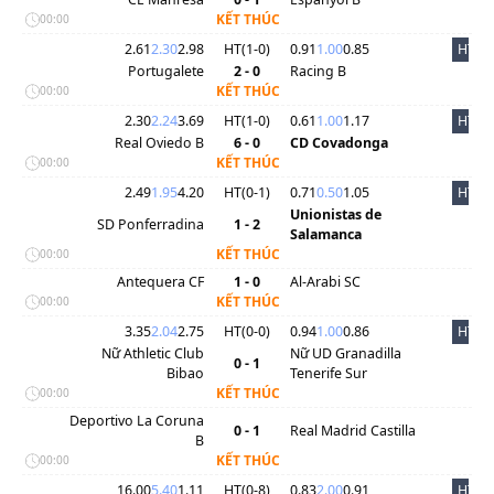
KẾT THÚC
00:00
2.61
2.30
2.98
HT(
1
-
0
)
0.91
1.00
0.85
HT
Portugalete
2 - 0
Racing B
KẾT THÚC
00:00
2.30
2.24
3.69
HT(
1
-
0
)
0.61
1.00
1.17
HT
Real Oviedo B
6 - 0
CD Covadonga
KẾT THÚC
00:00
2.49
1.95
4.20
HT(
0
-
1
)
0.71
0.50
1.05
HT
Unionistas de
SD Ponferradina
1 - 2
Salamanca
KẾT THÚC
00:00
Antequera CF
1 - 0
Al-Arabi SC
KẾT THÚC
00:00
3.35
2.04
2.75
HT(
0
-
0
)
0.94
1.00
0.86
HT
Nữ Athletic Club
Nữ UD Granadilla
0 - 1
Bibao
Tenerife Sur
KẾT THÚC
00:00
Deportivo La Coruna
0 - 1
Real Madrid Castilla
B
KẾT THÚC
00:00
16.00
5.40
1.11
HT(
0
-
8
)
0.83
2.00
0.91
HT