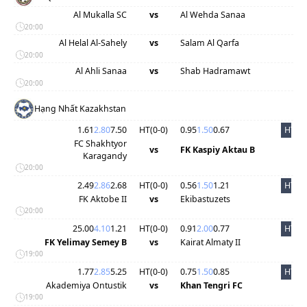
Al Mukalla SC
vs
Al Wehda Sanaa
20:00
Al Helal Al-Sahely
vs
Salam Al Qarfa
20:00
Al Ahli Sanaa
vs
Shab Hadramawt
20:00
Hạng Nhất Kazakhstan
1.61
2.80
7.50
HT(
0
-
0
)
0.95
1.50
0.67
HT
FC Shakhtyor
vs
FK Kaspiy Aktau B
Karagandy
20:00
2.49
2.86
2.68
HT(
0
-
0
)
0.56
1.50
1.21
HT
FK Aktobe II
vs
Ekibastuzets
20:00
25.00
4.10
1.21
HT(
0
-
0
)
0.91
2.00
0.77
HT
FK Yelimay Semey B
vs
Kairat Almaty II
19:00
1.77
2.85
5.25
HT(
0
-
0
)
0.75
1.50
0.85
HT
Akademiya Ontustik
vs
Khan Tengri FC
19:00