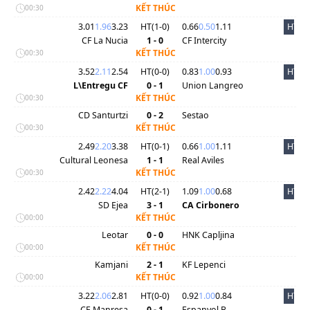
KẾT THÚC
00:30
3.01
1.96
3.23
HT(
1
-
0
)
0.66
0.50
1.11
HT
CF La Nucia
1 - 0
CF Intercity
KẾT THÚC
00:30
3.52
2.11
2.54
HT(
0
-
0
)
0.83
1.00
0.93
HT
L\Entregu CF
0 - 1
Union Langreo
KẾT THÚC
00:30
CD Santurtzi
0 - 2
Sestao
KẾT THÚC
00:30
2.49
2.20
3.38
HT(
0
-
1
)
0.66
1.00
1.11
HT
Cultural Leonesa
1 - 1
Real Aviles
KẾT THÚC
00:30
2.42
2.22
4.04
HT(
2
-
1
)
1.09
1.00
0.68
HT
SD Ejea
3 - 1
CA Cirbonero
KẾT THÚC
00:00
Leotar
0 - 0
HNK Capljina
KẾT THÚC
00:00
Kamjani
2 - 1
KF Lepenci
KẾT THÚC
00:00
3.22
2.06
2.81
HT(
0
-
0
)
0.92
1.00
0.84
HT
CE Manresa
0 - 1
Espanyol B