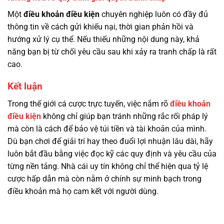
Một
điều khoản điều kiện
chuyên nghiệp luôn có đầy đủ
thông tin về cách gửi khiếu nại, thời gian phản hồi và
hướng xử lý cụ thể. Nếu thiếu những nội dung này, khả
năng bạn bị từ chối yêu cầu sau khi xảy ra tranh chấp là rất
cao.
Kết luận
Trong thế giới cá cược trực tuyến, việc nắm rõ
điều khoản
điều kiện
không chỉ giúp bạn tránh những rắc rối pháp lý
mà còn là cách để bảo vệ túi tiền và tài khoản của mình.
Dù bạn chơi để giải trí hay theo đuổi lợi nhuận lâu dài, hãy
luôn bắt đầu bằng việc đọc kỹ các quy định và yêu cầu của
từng nền tảng. Nhà cái uy tín không chỉ thể hiện qua tỷ lệ
cược hấp dẫn mà còn nằm ở chính sự minh bạch trong
điều khoản mà họ cam kết với người dùng.