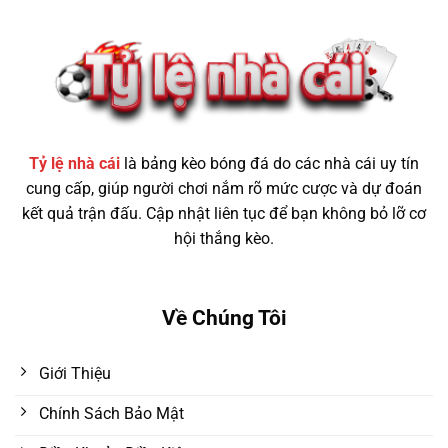
Tỷ lệ nhà cái
là bảng kèo bóng đá do các nhà cái uy tín
cung cấp, giúp người chơi nắm rõ mức cược và dự đoán
kết quả trận đấu. Cập nhật liên tục để bạn không bỏ lỡ cơ
hội thắng kèo.
Về Chúng Tôi
Giới Thiệu
Chính Sách Bảo Mật