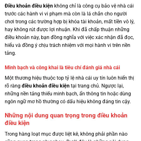
Điều khoản điều kiện
không chỉ là công cụ bảo vệ nhà cái
trước các hành vi vi phạm mà còn là lá chắn cho người
chơi trong các trường hợp bị khóa tài khoản, mất tiền vô lý,
hay không rút được lợi nhuận. Khi đã chấp thuận những
điều khoản này, bạn đồng nghĩa với việc xác nhận đã đọc,
hiểu và đồng ý chịu trách nhiệm với mọi hành vi trên nền
tảng.
Minh bạch và công khai là tiêu chí đánh giá
nhà cái
Một thương hiệu thuộc top tỷ lệ nhà cái uy tín luôn hiển thị
rõ ràng
điều khoản điều kiện
tại trang chủ. Ngược lại,
những nền tảng thiếu minh bạch, ẩn thông tin hoặc dùng
ngôn ngữ mơ hồ thường có dấu hiệu không đáng tin cậy.
Những nội dung quan trọng trong điều khoản
điều kiện
Trong hàng loạt mục được liệt kê, không phải phần nào