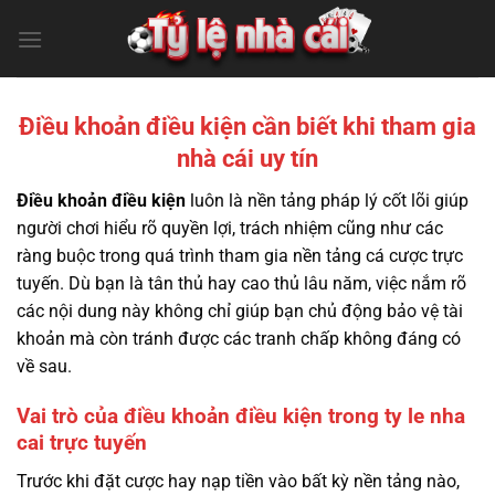
Chuyển
đến
nội
dung
Điều khoản điều kiện cần biết khi tham gia
nhà cái uy tín
Điều khoản điều kiện
luôn là nền tảng pháp lý cốt lõi giúp
người chơi hiểu rõ quyền lợi, trách nhiệm cũng như các
ràng buộc trong quá trình tham gia nền tảng cá cược trực
tuyến. Dù bạn là tân thủ hay cao thủ lâu năm, việc nắm rõ
các nội dung này không chỉ giúp bạn chủ động bảo vệ tài
khoản mà còn tránh được các tranh chấp không đáng có
về sau.
Vai trò của điều khoản điều kiện trong
ty le nha
cai
trực tuyến
Trước khi đặt cược hay nạp tiền vào bất kỳ nền tảng nào,