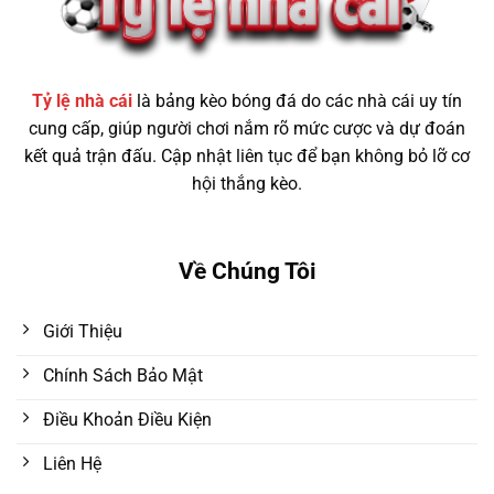
Tỷ lệ nhà cái
là bảng kèo bóng đá do các nhà cái uy tín
cung cấp, giúp người chơi nắm rõ mức cược và dự đoán
kết quả trận đấu. Cập nhật liên tục để bạn không bỏ lỡ cơ
hội thắng kèo.
Về Chúng Tôi
Giới Thiệu
Chính Sách Bảo Mật
Điều Khoản Điều Kiện
Liên Hệ