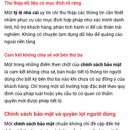
Thu thập dữ liệu có mục đích rõ ràng
Một
tỷ lệ nhà cái
uy tín chỉ thu thập các thông tin cần thiết
nhằm phục vụ các mục đích hợp pháp như xác minh danh
tính, hỗ trợ khách hàng, phân tích hành vi để cải thiện trải
nghiệm. Không có chuyện lạm dụng dữ liệu để quảng cáo
ngoài nền tảng.
Cam kết không chia sẻ với bên thứ ba
Một trong những điểm then chốt của
chính sách bảo mật
là cam kết không chia sẻ, bán hoặc tiết lộ thông tin người
dùng cho bất kỳ bên thứ ba nào khi chưa có sự đồng ý của
khách hàng. Chỉ trong một số trường hợp đặc biệt theo quy
định của pháp luật hoặc yêu cầu từ cơ quan có thẩm
quyền mới được phép tiết lộ.
Chính sách bảo mật và quyền lợi người dùng
Một
chính sách bảo mật
chuẩn không chỉ đề cập đến hệ