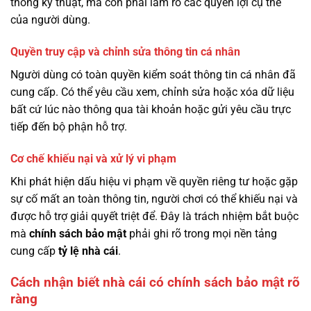
thống kỹ thuật, mà còn phải làm rõ các quyền lợi cụ thể
của người dùng.
Quyền truy cập và chỉnh sửa thông tin cá nhân
Người dùng có toàn quyền kiểm soát thông tin cá nhân đã
cung cấp. Có thể yêu cầu xem, chỉnh sửa hoặc xóa dữ liệu
bất cứ lúc nào thông qua tài khoản hoặc gửi yêu cầu trực
tiếp đến bộ phận hỗ trợ.
Cơ chế khiếu nại và xử lý vi phạm
Khi phát hiện dấu hiệu vi phạm về quyền riêng tư hoặc gặp
sự cố mất an toàn thông tin, người chơi có thể khiếu nại và
được hỗ trợ giải quyết triệt để. Đây là trách nhiệm bắt buộc
mà
chính sách bảo mật
phải ghi rõ trong mọi nền tảng
cung cấp
tỷ lệ nhà cái
.
Cách nhận biết nhà cái có chính sách bảo mật rõ
ràng