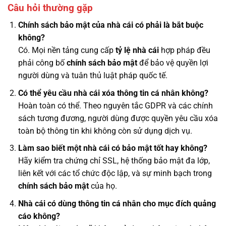
Câu hỏi thường gặp
Chính sách bảo mật của nhà cái có phải là bắt buộc
không?
Có. Mọi nền tảng cung cấp
tỷ lệ nhà cái
hợp pháp đều
phải công bố
chính sách bảo mật
để bảo vệ quyền lợi
người dùng và tuân thủ luật pháp quốc tế.
Có thể yêu cầu nhà cái xóa thông tin cá nhân không?
Hoàn toàn có thể. Theo nguyên tắc GDPR và các chính
sách tương đương, người dùng được quyền yêu cầu xóa
toàn bộ thông tin khi không còn sử dụng dịch vụ.
Làm sao biết một nhà cái có bảo mật tốt hay không?
Hãy kiểm tra chứng chỉ SSL, hệ thống bảo mật đa lớp,
liên kết với các tổ chức độc lập, và sự minh bạch trong
chính sách bảo mật
của họ.
Nhà cái có dùng thông tin cá nhân cho mục đích quảng
cáo không?