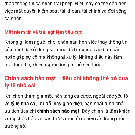
thập thông tin cá nhân trái phép. Điều này có thể dẫn đến
việc mất quyền kiểm soát tài khoản, tài chính và đời sống
cá nhân.
Mất niềm tin và trải nghiệm tiêu cực
Không gì làm người chơi chán nản hơn việc thấy thông tin
của mình bị sử dụng sai mục đích, quảng cáo bừa bãi
hoặc gặp sự cố mà không ai xử lý. Những điều này làm
mất lòng tin, khiến người dùng từ bỏ nền tảng.
Chính sách bảo mật – tiêu chí không thể bỏ qua
tỷ lệ nhà cái
Khi chọn tham gia một nền tảng cá cược, ngoài các yếu tố
về
tỷ lệ nhà cái
, ưu đãi hay giao diện, bạn nhất định phải
ưu tiên tiêu chí
chính sách bảo mật
. Đây chính là tấm khiên
vững chắc bảo vệ bạn trước mọi rủi ro tiềm ẩn trong môi
trường số.