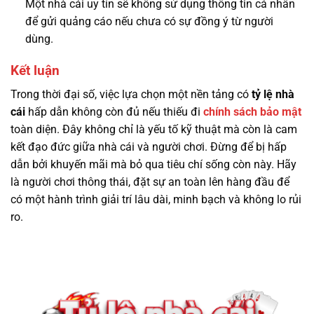
Một nhà cái uy tín sẽ không sử dụng thông tin cá nhân
để gửi quảng cáo nếu chưa có sự đồng ý từ người
dùng.
Kết luận
Trong thời đại số, việc lựa chọn một nền tảng có
tỷ lệ nhà
cái
hấp dẫn không còn đủ nếu thiếu đi
chính sách bảo mật
toàn diện. Đây không chỉ là yếu tố kỹ thuật mà còn là cam
kết đạo đức giữa nhà cái và người chơi. Đừng để bị hấp
dẫn bởi khuyến mãi mà bỏ qua tiêu chí sống còn này. Hãy
là người chơi thông thái, đặt sự an toàn lên hàng đầu để
có một hành trình giải trí lâu dài, minh bạch và không lo rủi
ro.