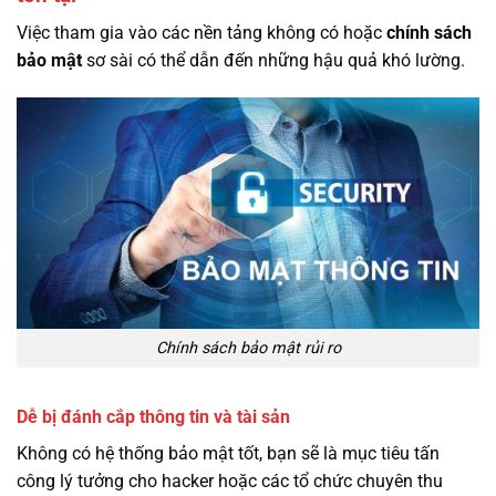
Việc tham gia vào các nền tảng không có hoặc
chính sách
bảo mật
sơ sài có thể dẫn đến những hậu quả khó lường.
Chính sách bảo mật rủi ro
Dễ bị đánh cắp thông tin và tài sản
Không có hệ thống bảo mật tốt, bạn sẽ là mục tiêu tấn
công lý tưởng cho hacker hoặc các tổ chức chuyên thu