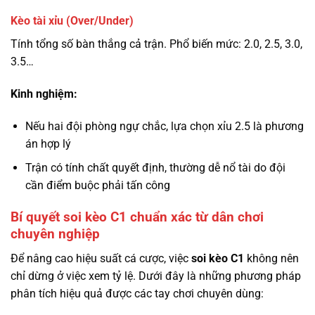
Kèo tài xỉu (Over/Under)
Tính tổng số bàn thắng cả trận. Phổ biến mức: 2.0, 2.5, 3.0,
3.5…
Kinh nghiệm:
Nếu hai đội phòng ngự chắc, lựa chọn xỉu 2.5 là phương
án hợp lý
Trận có tính chất quyết định, thường dễ nổ tài do đội
cần điểm buộc phải tấn công
Bí quyết
soi kèo C1
chuẩn xác từ dân chơi
chuyên nghiệp
Để nâng cao hiệu suất cá cược, việc
soi kèo C1
không nên
chỉ dừng ở việc xem tỷ lệ. Dưới đây là những phương pháp
phân tích hiệu quả được các tay chơi chuyên dùng: