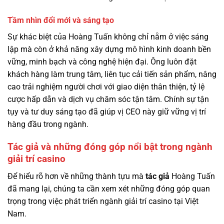
Tầm nhìn đổi mới và sáng tạo
Sự khác biệt của Hoàng Tuấn không chỉ nằm ở việc sáng
lập mà còn ở khả năng xây dựng mô hình kinh doanh bền
vững, minh bạch và công nghệ hiện đại. Ông luôn đặt
khách hàng làm trung tâm, liên tục cải tiến sản phẩm, nâng
cao trải nghiệm người chơi với giao diện thân thiện, tỷ lệ
cược hấp dẫn và dịch vụ chăm sóc tận tâm. Chính sự tận
tụy và tư duy sáng tạo đã giúp vị CEO này giữ vững vị trí
hàng đầu trong ngành.
Tác giả và những đóng góp nổi bật trong ngành
giải trí casino
Để hiểu rõ hơn về những thành tựu mà
tác giả
Hoàng Tuấn
đã mang lại, chúng ta cần xem xét những đóng góp quan
trọng trong việc phát triển ngành giải trí casino tại Việt
Nam.