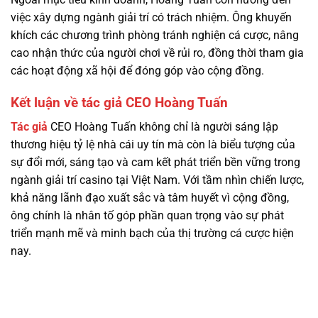
việc xây dựng ngành giải trí có trách nhiệm. Ông khuyến
khích các chương trình phòng tránh nghiện cá cược, nâng
cao nhận thức của người chơi về rủi ro, đồng thời tham gia
các hoạt động xã hội để đóng góp vào cộng đồng.
Kết luận về tác giả CEO Hoàng Tuấn
Tác giả
CEO Hoàng Tuấn không chỉ là người sáng lập
thương hiệu tỷ lệ nhà cái uy tín mà còn là biểu tượng của
sự đổi mới, sáng tạo và cam kết phát triển bền vững trong
ngành giải trí casino tại Việt Nam. Với tầm nhìn chiến lược,
khả năng lãnh đạo xuất sắc và tâm huyết vì cộng đồng,
ông chính là nhân tố góp phần quan trọng vào sự phát
triển mạnh mẽ và minh bạch của thị trường cá cược hiện
nay.