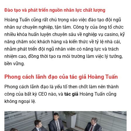
Đào tạo và phát triển nguồn nhân lực chất lượng
Hoàng Tuấn cũng rất chú trọng vào việc đào tạo đội ngũ
nhân sự chuyên nghiệp, tận tâm. Công ty của ông tổ chức
nhiều khóa huấn luyện chuyên sâu về nghiệp vụ casino, kỹ
năng chăm sóc khách hàng và kiến thức về tỷ lệ nhà cái,
nhằm phát triển đội ngũ nhân viên có năng lực và trách
nhiệm cao, đồng thời tạo ra môi trường làm việc lý tưởng,
bền vững.
Phong cách lãnh đạo của tác giả Hoàng Tuấn
Phong cách lãnh đạo là yếu tố then chốt làm nên thành
công của bất kỳ CEO nào, và
tác giả
Hoàng Tuấn cũng
không ngoại lệ.