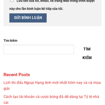
Lưu tên của tôi, email, và trang web trong trình duyệt
này cho lần bình luận kế tiếp của tôi.
Tìm kiếm
TÌM
KIẾM
Recent Posts
Lịch thi đấu Ngoại Hạng Anh mới nhất hôm nay và cả mùa
giải
Cách tạo tài khoản cá cược bóng đá dễ dàng tại Tỷ lệ nhà
cái