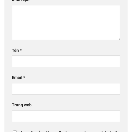
Tên
*
Email
*
Trang web