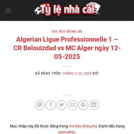
Chuyển
đến
nội
dung
SOI KÈO BÓNG ĐÁ
Algerian Ligue Professionnelle 1 –
CR Belouizdad vs MC Alger ngày 12-
05-2025
ĐÃ ĐĂNG TRÊN
THÁNG 5 22, 2025
BỞI
Mục nhập này đã được đăng trong
Soi Kèo Bóng Đá
. Đánh dấu trang
permalink
.