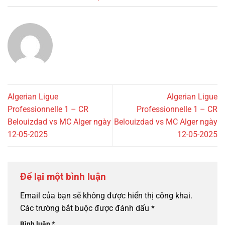
Algerian Ligue
Algerian Ligue
Professionnelle 1 – CR
Professionnelle 1 – CR
Belouizdad vs MC Alger ngày
Belouizdad vs MC Alger ngày
12-05-2025
12-05-2025
Để lại một bình luận
Email của bạn sẽ không được hiển thị công khai.
Các trường bắt buộc được đánh dấu
*
Bình luận
*