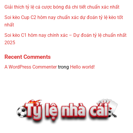
Giải thích tỷ lệ cá cược bóng đá chi tiết chuẩn xác nhất
Soi kèo Cup C2 hôm nay chuẩn xác dự đoán tỷ lệ kèo tốt
nhất
Soi kèo C1 hôm nay chính xác – Dự đoán tỷ lệ chuẩn nhất
2025
Recent Comments
A WordPress Commenter
trong
Hello world!