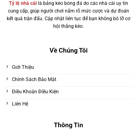
Tỷ lệ nhà cái
là bảng kèo bóng đá do các nhà cái uy tín
cung cấp, giúp người chơi nắm rõ mức cược và dự đoán
kết quả trận đấu. Cập nhật liên tục để bạn không bỏ lỡ cơ
hội thắng kèo.
Về Chúng Tôi
Giới Thiệu
Chính Sách Bảo Mật
Điều Khoản Điều Kiện
Liên Hệ
Thông Tin