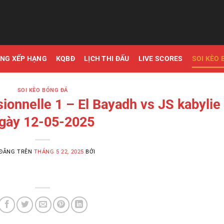
NG XẾP HẠNG
KQBĐ
LỊCH THI ĐẤU
LIVE SCORES
SOI KÈO 
SOI KÈO BÓNG ĐÁ
ionnelle 1 – El Bayadh vs JS kabylie
gày 12-05-2025
 ĐĂNG TRÊN
THÁNG 5 22, 2025
BỞI