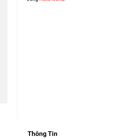
Thông Tin