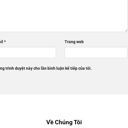
il
*
Trang web
ng trình duyệt này cho lần bình luận kế tiếp của tôi.
Về Chúng Tôi