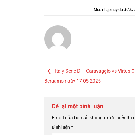
Mục nhập này đã được 
Italy Serie D – Caravaggio vs Virtus 
Bergamo ngày 17-05-2025
Để lại một bình luận
Email của bạn sẽ không được hiển thị 
Bình luận
*