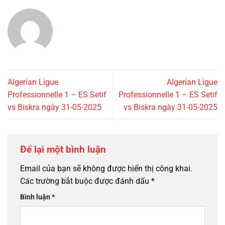
Algerian Ligue
Algerian Ligue
Professionnelle 1 – ES Setif
Professionnelle 1 – ES Setif
vs Biskra ngày 31-05-2025
vs Biskra ngày 31-05-2025
Để lại một bình luận
Email của bạn sẽ không được hiển thị công khai.
Các trường bắt buộc được đánh dấu
*
Bình luận
*