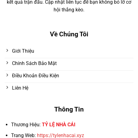
kết quả trận đấu. Cập nhật liên tục để bạn không bỏ lỡ cơ
hội thắng kèo.
Về Chúng Tôi
Giới Thiệu
Chính Sách Bảo Mật
Điều Khoản Điều Kiện
Liên Hệ
Thông Tin
Thương Hiệu:
TỶ LỆ NHÀ CÁI
Trang Web:
https://tylenhacai.xyz