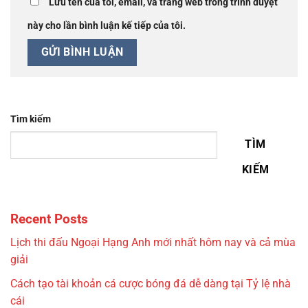
Lưu tên của tôi, email, và trang web trong trình duyệt
này cho lần bình luận kế tiếp của tôi.
Tìm kiếm
TÌM
KIẾM
Recent Posts
Lịch thi đấu Ngoại Hạng Anh mới nhất hôm nay và cả mùa
giải
Cách tạo tài khoản cá cược bóng đá dễ dàng tại Tỷ lệ nhà
cái