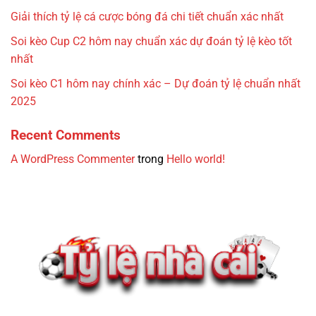
Giải thích tỷ lệ cá cược bóng đá chi tiết chuẩn xác nhất
Soi kèo Cup C2 hôm nay chuẩn xác dự đoán tỷ lệ kèo tốt
nhất
Soi kèo C1 hôm nay chính xác – Dự đoán tỷ lệ chuẩn nhất
2025
Recent Comments
A WordPress Commenter
trong
Hello world!