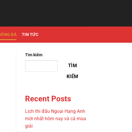
BÓNG ĐÁ
TIN TỨC
Tìm kiếm
TÌM
KIẾM
Recent Posts
Lịch thi đấu Ngoại Hạng Anh
mới nhất hôm nay và cả mùa
giải