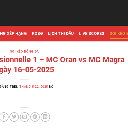
NG XẾP HẠNG
KQBĐ
LỊCH THI ĐẤU
LIVE SCORES
SOI KÈO 
SOI KÈO BÓNG ĐÁ
ssionnelle 1 – MC Oran vs MC Magra
gày 16-05-2025
 ĐĂNG TRÊN
THÁNG 5 22, 2025
BỞI