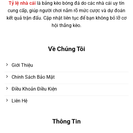
Tỷ lệ nhà cái
là bảng kèo bóng đá do các nhà cái uy tín
cung cấp, giúp người chơi nắm rõ mức cược và dự đoán
kết quả trận đấu. Cập nhật liên tục để bạn không bỏ lỡ cơ
hội thắng kèo.
Về Chúng Tôi
Giới Thiệu
Chính Sách Bảo Mật
Điều Khoản Điều Kiện
Liên Hệ
Thông Tin