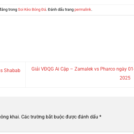
đăng trong
Soi Kèo Bóng Đá
. Đánh dấu trang
permalink
.
Giải VĐQG Ai Cập – Zamalek vs Pharco ngày 01
vs Shabab
2025
công khai.
Các trường bắt buộc được đánh dấu
*