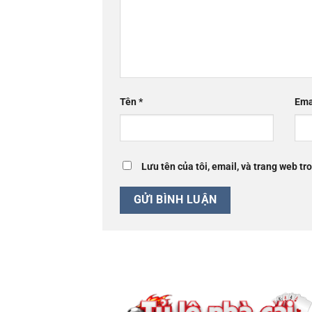
Tên
*
Ema
Lưu tên của tôi, email, và trang web tro