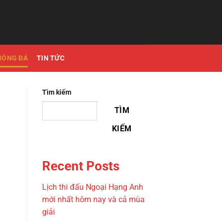
BÓNG ĐÁ
TIN TỨC
Tìm kiếm
TÌM
KIẾM
Recent Posts
Lịch thi đấu Ngoại Hạng Anh
mới nhất hôm nay và cả mùa
giải