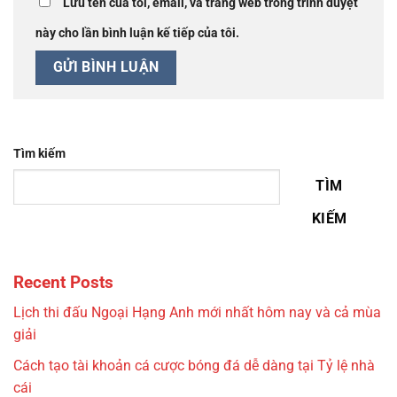
Lưu tên của tôi, email, và trang web trong trình duyệt
này cho lần bình luận kế tiếp của tôi.
Tìm kiếm
TÌM
KIẾM
Recent Posts
Lịch thi đấu Ngoại Hạng Anh mới nhất hôm nay và cả mùa
giải
Cách tạo tài khoản cá cược bóng đá dễ dàng tại Tỷ lệ nhà
cái