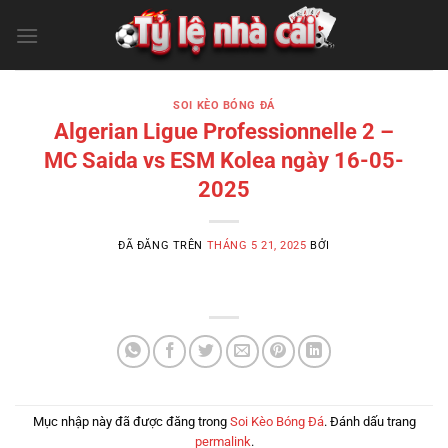
Chuyển
đến
nội
dung
SOI KÈO BÓNG ĐÁ
Algerian Ligue Professionnelle 2 –
MC Saida vs ESM Kolea ngày 16-05-
2025
ĐÃ ĐĂNG TRÊN
THÁNG 5 21, 2025
BỞI
Mục nhập này đã được đăng trong
Soi Kèo Bóng Đá
. Đánh dấu trang
permalink
.