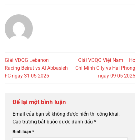
Giải VĐQG Lebanon –
Giải VĐQG Việt Nam – Ho
Racing Beirut vs Al Abbasieh
Chi Minh City vs Hai Phong
FC ngày 31-05-2025
ngày 09-05-2025
Để lại một bình luận
Email của bạn sẽ không được hiển thị công khai.
Các trường bắt buộc được đánh dấu
*
Bình luận
*