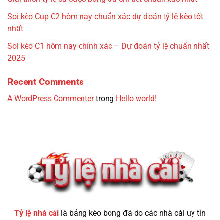
Soi kèo Cup C2 hôm nay chuẩn xác dự đoán tỷ lệ kèo tốt
nhất
Soi kèo C1 hôm nay chính xác – Dự đoán tỷ lệ chuẩn nhất
2025
Recent Comments
A WordPress Commenter
trong
Hello world!
Tỷ lệ nhà cái
là bảng kèo bóng đá do các nhà cái uy tín