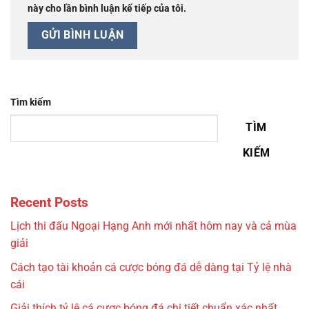
này cho lần bình luận kế tiếp của tôi.
Tìm kiếm
TÌM
KIẾM
Recent Posts
Lịch thi đấu Ngoại Hạng Anh mới nhất hôm nay và cả mùa
giải
Cách tạo tài khoản cá cược bóng đá dễ dàng tại Tỷ lệ nhà
cái
Giải thích tỷ lệ cá cược bóng đá chi tiết chuẩn xác nhất