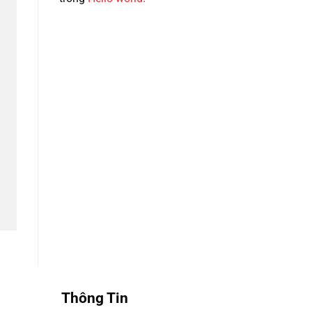
Thông Tin