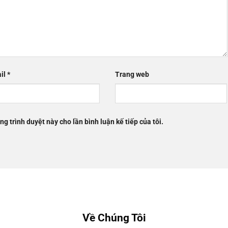
il
*
Trang web
ng trình duyệt này cho lần bình luận kế tiếp của tôi.
Về Chúng Tôi