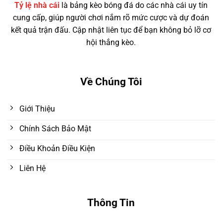
Tỷ lệ nhà cái
là bảng kèo bóng đá do các nhà cái uy tín
cung cấp, giúp người chơi nắm rõ mức cược và dự đoán
kết quả trận đấu. Cập nhật liên tục để bạn không bỏ lỡ cơ
hội thắng kèo.
Về Chúng Tôi
Giới Thiệu
Chính Sách Bảo Mật
Điều Khoản Điều Kiện
Liên Hệ
Thông Tin