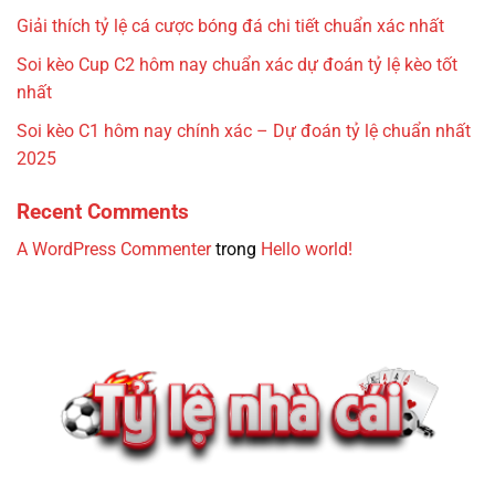
Giải thích tỷ lệ cá cược bóng đá chi tiết chuẩn xác nhất
Soi kèo Cup C2 hôm nay chuẩn xác dự đoán tỷ lệ kèo tốt
nhất
Soi kèo C1 hôm nay chính xác – Dự đoán tỷ lệ chuẩn nhất
2025
Recent Comments
A WordPress Commenter
trong
Hello world!