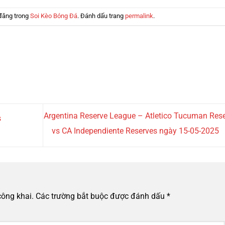
đăng trong
Soi Kèo Bóng Đá
. Đánh dấu trang
permalink
.
Argentina Reserve League – Atletico Tucuman Res
s
vs CA Independiente Reserves ngày 15-05-2025
công khai.
Các trường bắt buộc được đánh dấu
*