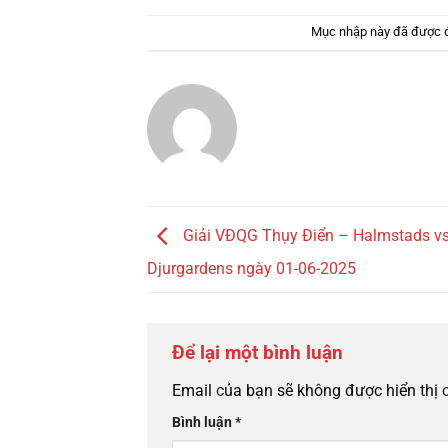
Mục nhập này đã được 
Giải VĐQG Thụy Điển – Halmstads v
Djurgardens ngày 01-06-2025
Để lại một bình luận
Email của bạn sẽ không được hiển thị 
Bình luận
*