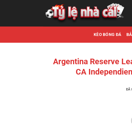
Chuyển
đến
nội
dung
KÈO BÓNG ĐÁ
BẢ
Argentina Reserve Le
CA Independien
ĐÃ