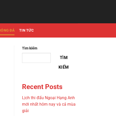
BÓNG ĐÁ
TIN TỨC
Tìm kiếm
TÌM
KIẾM
Recent Posts
Lịch thi đấu Ngoại Hạng Anh
mới nhất hôm nay và cả mùa
giải