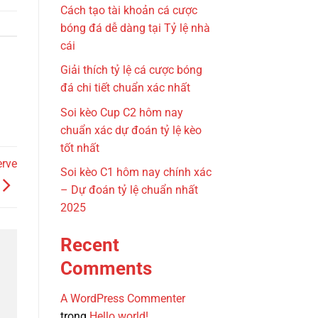
Cách tạo tài khoản cá cược
bóng đá dễ dàng tại Tỷ lệ nhà
cái
Giải thích tỷ lệ cá cược bóng
đá chi tiết chuẩn xác nhất
Soi kèo Cup C2 hôm nay
chuẩn xác dự đoán tỷ lệ kèo
tốt nhất
erve
Soi kèo C1 hôm nay chính xác
– Dự đoán tỷ lệ chuẩn nhất
2025
Recent
Comments
A WordPress Commenter
trong
Hello world!