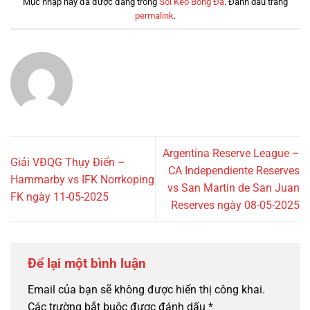
Mục nhập này đã được đăng trong
Soi Kèo Bóng Đá
. Đánh dấu trang
permalink
.
Argentina Reserve League –
Giải VĐQG Thụy Điển –
CA Independiente Reserves
Hammarby vs IFK Norrkoping
vs San Martin de San Juan
FK ngày 11-05-2025
Reserves ngày 08-05-2025
Để lại một bình luận
Email của bạn sẽ không được hiển thị công khai.
Các trường bắt buộc được đánh dấu
*