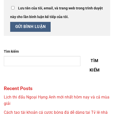
Lưu tên của tôi, email, và trang web trong trình duyệt
này cho lần bình luận kế tiếp của tôi.
Tìm kiếm
TÌM
KIẾM
Recent Posts
Lịch thi đấu Ngoại Hạng Anh mới nhất hôm nay và cả mùa
giải
Cách tạo tài khoản cá cược bóng đá dễ dàng tại Tỷ lệ nhà