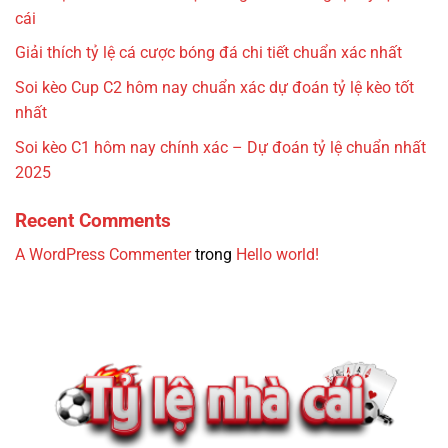
cái
Giải thích tỷ lệ cá cược bóng đá chi tiết chuẩn xác nhất
Soi kèo Cup C2 hôm nay chuẩn xác dự đoán tỷ lệ kèo tốt
nhất
Soi kèo C1 hôm nay chính xác – Dự đoán tỷ lệ chuẩn nhất
2025
Recent Comments
A WordPress Commenter
trong
Hello world!