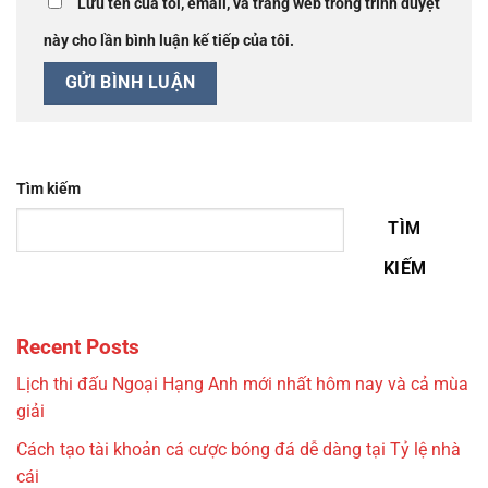
Lưu tên của tôi, email, và trang web trong trình duyệt
này cho lần bình luận kế tiếp của tôi.
Tìm kiếm
TÌM
KIẾM
Recent Posts
Lịch thi đấu Ngoại Hạng Anh mới nhất hôm nay và cả mùa
giải
Cách tạo tài khoản cá cược bóng đá dễ dàng tại Tỷ lệ nhà
cái