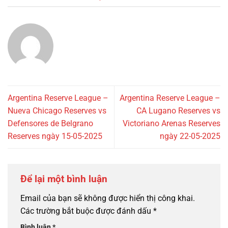
Argentina Reserve League –
Argentina Reserve League –
Nueva Chicago Reserves vs
CA Lugano Reserves vs
Defensores de Belgrano
Victoriano Arenas Reserves
Reserves ngày 15-05-2025
ngày 22-05-2025
Để lại một bình luận
Email của bạn sẽ không được hiển thị công khai.
Các trường bắt buộc được đánh dấu
*
Bình luận
*