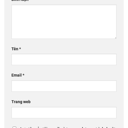
Tên
*
Email
*
Trang web