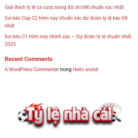
Giải thích tỷ lệ cá cược bóng đá chi tiết chuẩn xác nhất
Soi kèo Cup C2 hôm nay chuẩn xác dự đoán tỷ lệ kèo tốt
nhất
Soi kèo C1 hôm nay chính xác – Dự đoán tỷ lệ chuẩn nhất
2025
Recent Comments
A WordPress Commenter
trong
Hello world!