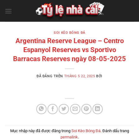
Chuyển
đến
nội
dung
SOI KÈO BÓNG ĐÁ
Argentina Reserve League – Centro
Espanyol Reserves vs Sportivo
Barracas Reserves ngày 08-05-2025
ĐÃ ĐĂNG TRÊN
THÁNG 5 22, 2025
BỞI
Mục nhập này đã được đăng trong
Soi Kèo Bóng Đá
. Đánh dấu trang
permalink
.