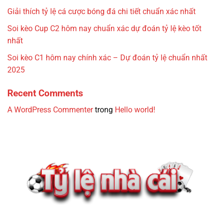
Giải thích tỷ lệ cá cược bóng đá chi tiết chuẩn xác nhất
Soi kèo Cup C2 hôm nay chuẩn xác dự đoán tỷ lệ kèo tốt
nhất
Soi kèo C1 hôm nay chính xác – Dự đoán tỷ lệ chuẩn nhất
2025
Recent Comments
A WordPress Commenter
trong
Hello world!