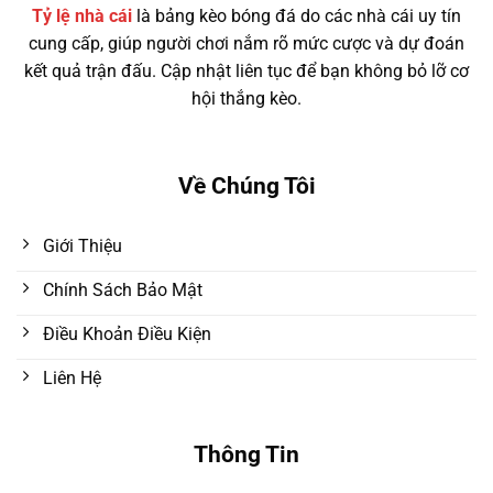
Tỷ lệ nhà cái
là bảng kèo bóng đá do các nhà cái uy tín
cung cấp, giúp người chơi nắm rõ mức cược và dự đoán
kết quả trận đấu. Cập nhật liên tục để bạn không bỏ lỡ cơ
hội thắng kèo.
Về Chúng Tôi
Giới Thiệu
Chính Sách Bảo Mật
Điều Khoản Điều Kiện
Liên Hệ
Thông Tin