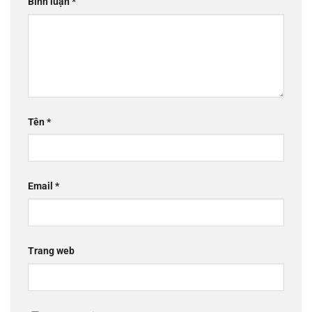
Bình luận
*
Tên
*
Email
*
Trang web