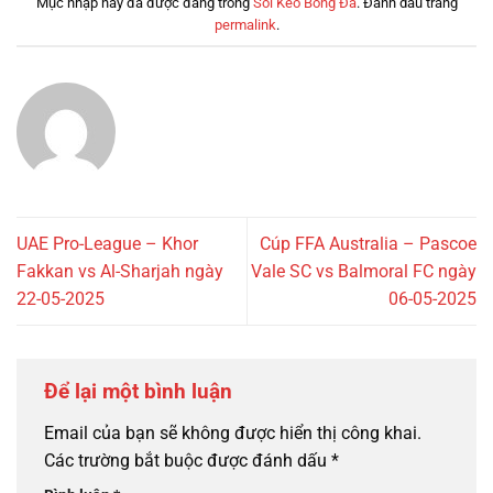
Mục nhập này đã được đăng trong
Soi Kèo Bóng Đá
. Đánh dấu trang
permalink
.
UAE Pro-League – Khor
Cúp FFA Australia – Pascoe
Fakkan vs Al-Sharjah ngày
Vale SC vs Balmoral FC ngày
22-05-2025
06-05-2025
Để lại một bình luận
Email của bạn sẽ không được hiển thị công khai.
Các trường bắt buộc được đánh dấu
*