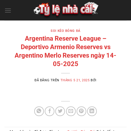
Chuyển
đến
nội
dung
SOI KÈO BÓNG ĐÁ
Argentina Reserve League –
Deportivo Armenio Reserves vs
Argentino Merlo Reserves ngày 14-
05-2025
ĐÃ ĐĂNG TRÊN
THÁNG 5 21, 2025
BỞI