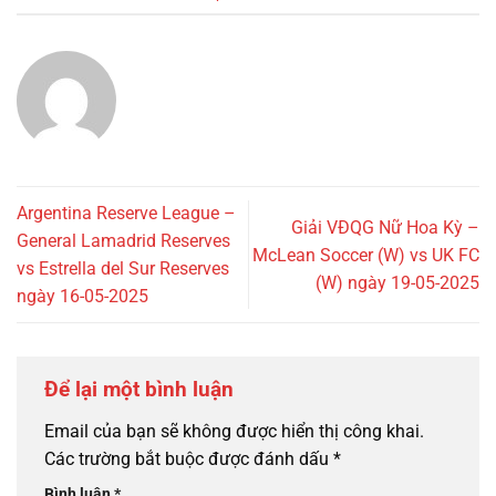
Argentina Reserve League –
Giải VĐQG Nữ Hoa Kỳ –
General Lamadrid Reserves
McLean Soccer (W) vs UK FC
vs Estrella del Sur Reserves
(W) ngày 19-05-2025
ngày 16-05-2025
Để lại một bình luận
Email của bạn sẽ không được hiển thị công khai.
Các trường bắt buộc được đánh dấu
*
Bình luận
*