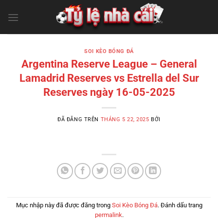
Chuyển
đến
nội
dung
SOI KÈO BÓNG ĐÁ
Argentina Reserve League – General
Lamadrid Reserves vs Estrella del Sur
Reserves ngày 16-05-2025
ĐÃ ĐĂNG TRÊN
THÁNG 5 22, 2025
BỞI
Mục nhập này đã được đăng trong
Soi Kèo Bóng Đá
. Đánh dấu trang
permalink
.