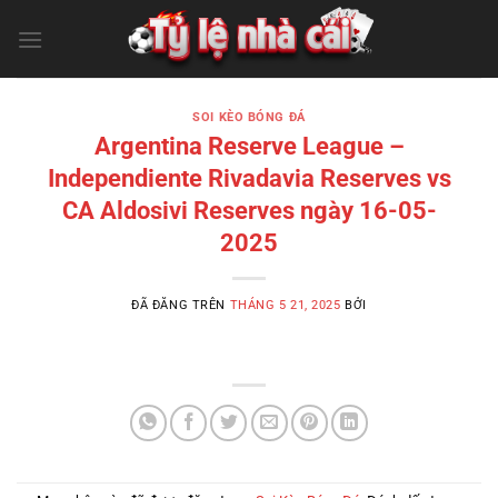
Chuyển
đến
nội
dung
SOI KÈO BÓNG ĐÁ
Argentina Reserve League –
Independiente Rivadavia Reserves vs
CA Aldosivi Reserves ngày 16-05-
2025
ĐÃ ĐĂNG TRÊN
THÁNG 5 21, 2025
BỞI