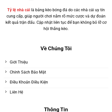
Tỷ lệ nhà cái
là bảng kèo bóng đá do các nhà cái uy tín
cung cấp, giúp người chơi nắm rõ mức cược và dự đoán
kết quả trận đấu. Cập nhật liên tục để bạn không bỏ lỡ cơ
hội thắng kèo.
Về Chúng Tôi
Giới Thiệu
Chính Sách Bảo Mật
Điều Khoản Điều Kiện
Liên Hệ
Thông Tin