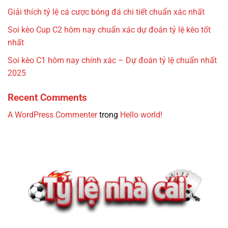
Giải thích tỷ lệ cá cược bóng đá chi tiết chuẩn xác nhất
Soi kèo Cup C2 hôm nay chuẩn xác dự đoán tỷ lệ kèo tốt
nhất
Soi kèo C1 hôm nay chính xác – Dự đoán tỷ lệ chuẩn nhất
2025
Recent Comments
A WordPress Commenter
trong
Hello world!