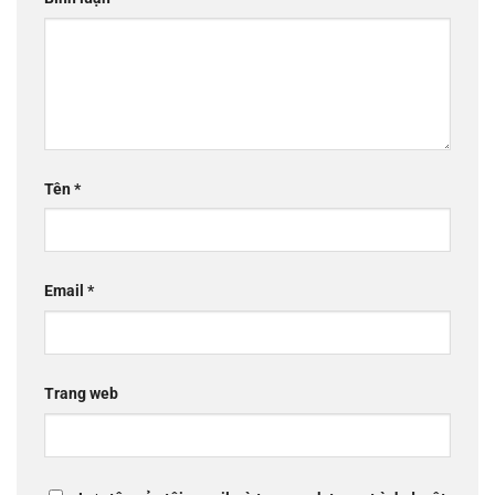
Tên
*
Email
*
Trang web