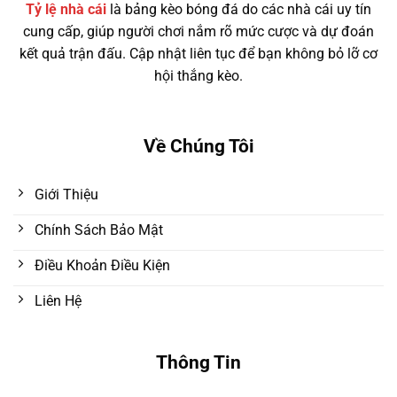
Tỷ lệ nhà cái
là bảng kèo bóng đá do các nhà cái uy tín
cung cấp, giúp người chơi nắm rõ mức cược và dự đoán
kết quả trận đấu. Cập nhật liên tục để bạn không bỏ lỡ cơ
hội thắng kèo.
Về Chúng Tôi
Giới Thiệu
Chính Sách Bảo Mật
Điều Khoản Điều Kiện
Liên Hệ
Thông Tin