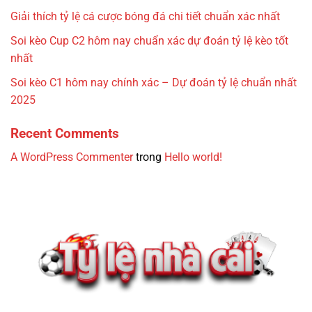
Giải thích tỷ lệ cá cược bóng đá chi tiết chuẩn xác nhất
Soi kèo Cup C2 hôm nay chuẩn xác dự đoán tỷ lệ kèo tốt
nhất
Soi kèo C1 hôm nay chính xác – Dự đoán tỷ lệ chuẩn nhất
2025
Recent Comments
A WordPress Commenter
trong
Hello world!