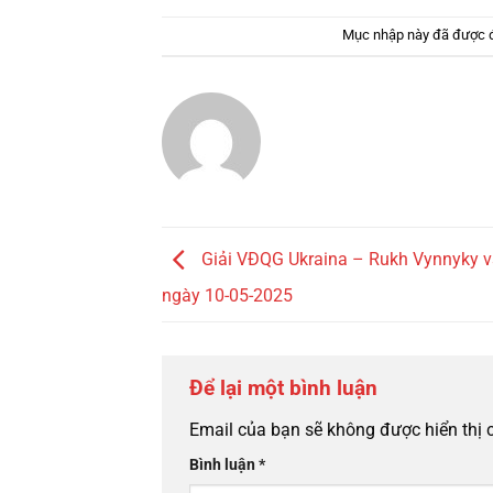
Mục nhập này đã được 
Giải VĐQG Ukraina – Rukh Vynnyky v
ngày 10-05-2025
Để lại một bình luận
Email của bạn sẽ không được hiển thị 
Bình luận
*