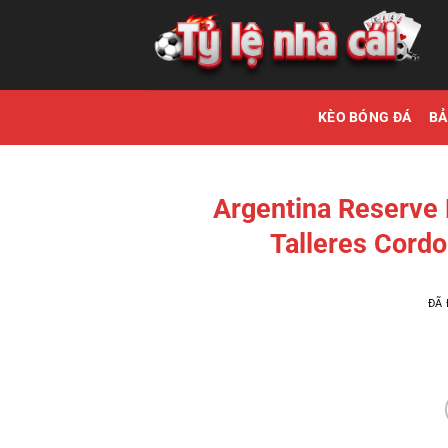
Chuyển
đến
nội
dung
KÈO BÓNG ĐÁ
BẢ
Argentina Reserve 
Talleres Cord
ĐÃ