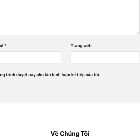
il
*
Trang web
ng trình duyệt này cho lần bình luận kế tiếp của tôi.
Về Chúng Tôi