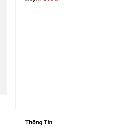
Thông Tin