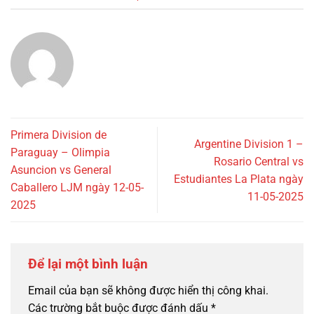
Primera Division de
Argentine Division 1 –
Paraguay – Olimpia
Rosario Central vs
Asuncion vs General
Estudiantes La Plata ngày
Caballero LJM ngày 12-05-
11-05-2025
2025
Để lại một bình luận
Email của bạn sẽ không được hiển thị công khai.
Các trường bắt buộc được đánh dấu
*