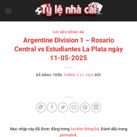
Chuyển
đến
nội
dung
SOI KÈO BÓNG ĐÁ
Argentine Division 1 – Rosario
Central vs Estudiantes La Plata ngày
11-05-2025
ĐÃ ĐĂNG TRÊN
THÁNG 5 21, 2025
BỞI
Mục nhập này đã được đăng trong
Soi Kèo Bóng Đá
. Đánh dấu trang
permalink
.