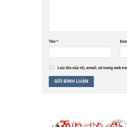
Tên
*
Ema
Lưu tên của tôi, email, và trang web tro