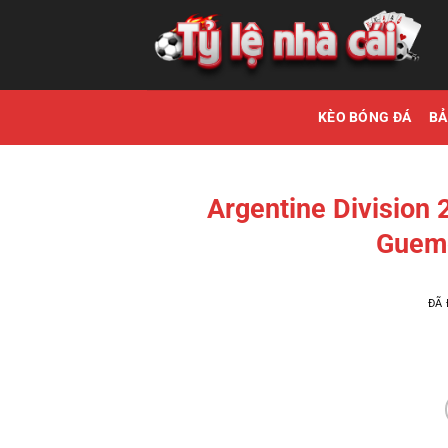
Chuyển
đến
nội
dung
KÈO BÓNG ĐÁ
BẢ
Argentine Division 
Gueme
ĐÃ