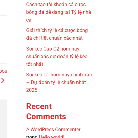
Cách tạo tài khoản cá cược
bóng đá dễ dàng tại Tỷ lệ nhà
cái
Giải thích tỷ lệ cá cược bóng
đá chi tiết chuẩn xác nhất
Soi kèo Cup C2 hôm nay
chuẩn xác dự đoán tỷ lệ kèo
tốt nhất
kbou
Soi kèo C1 hôm nay chính xác
– Dự đoán tỷ lệ chuẩn nhất
2025
Recent
Comments
A WordPress Commenter
trong
Hello world!