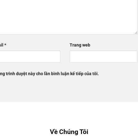
il
*
Trang web
ng trình duyệt này cho lần bình luận kế tiếp của tôi.
Về Chúng Tôi