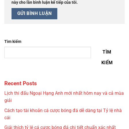
này cho lần bình luận kế tiếp của tôi.
Tìm kiếm
TÌM
KIẾM
Recent Posts
Lịch thi đấu Ngoại Hạng Anh mới nhất hôm nay và cả mùa
giải
Cách tạo tài khoản cá cược bóng đá dễ dàng tại Tỷ lệ nhà
cái
Giải thích tỷ lệ cá cược bóng đá chi tiết chuẩn xác nhất