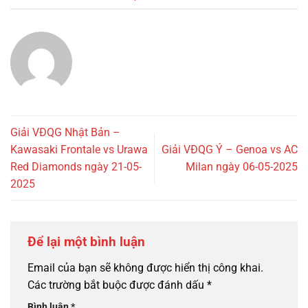
Giải VĐQG Nhật Bản –
Kawasaki Frontale vs Urawa
Giải VĐQG Ý – Genoa vs AC
Red Diamonds ngày 21-05-
Milan ngày 06-05-2025
2025
Để lại một bình luận
Email của bạn sẽ không được hiển thị công khai.
Các trường bắt buộc được đánh dấu
*
Bình luận
*