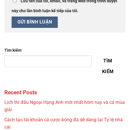
Lưu tên của tôi, email, và trang web trong trình duyệt
này cho lần bình luận kế tiếp của tôi.
Tìm kiếm
TÌM
KIẾM
Recent Posts
Lịch thi đấu Ngoại Hạng Anh mới nhất hôm nay và cả mùa
giải
Cách tạo tài khoản cá cược bóng đá dễ dàng tại Tỷ lệ nhà
cái