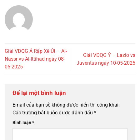
Giải VĐQG Ả Rập Xê Út – Al-
Giải VĐQG Ý – Lazio vs
Nassr vs Al-Ittihad ngày 08-
Juventus ngày 10-05-2025
05-2025
Để lại một bình luận
Email của bạn sẽ không được hiển thị công khai.
Các trường bắt buộc được đánh dấu
*
Bình luận
*