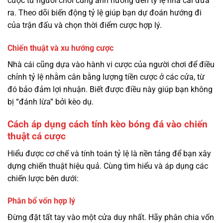
cược từ người chơi cũng ảnh hưởng đến tỷ lệ nhà cái đưa
ra. Theo dõi biến động tỷ lệ giúp bạn dự đoán hướng đi
của trận đấu và chọn thời điểm cược hợp lý.
Chiến thuật và xu hướng cược
Nhà cái cũng dựa vào hành vi cược của người chơi để điều
chỉnh tỷ lệ nhằm cân bằng lượng tiền cược ở các cửa, từ
đó bảo đảm lợi nhuận. Biết được điều này giúp bạn không
bị “đánh lừa” bởi kèo dụ.
Cách áp dụng cách tính kèo bóng đá vào chiến
thuật cá cược
Hiểu được cơ chế và tính toán tỷ lệ là nền tảng để bạn xây
dựng chiến thuật hiệu quả. Cùng tìm hiểu và áp dụng các
chiến lược bên dưới:
Phân bổ vốn hợp lý
Đừng đặt tất tay vào một cửa duy nhất. Hãy phân chia vốn