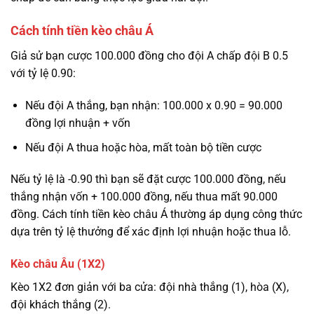
Cách tính tiền kèo châu Á
Giả sử bạn cược 100.000 đồng cho đội A chấp đội B 0.5
với tỷ lệ 0.90:
Nếu đội A thắng, bạn nhận: 100.000 x 0.90 = 90.000
đồng lợi nhuận + vốn
Nếu đội A thua hoặc hòa, mất toàn bộ tiền cược
Nếu tỷ lệ là -0.90 thì bạn sẽ đặt cược 100.000 đồng, nếu
thắng nhận vốn + 100.000 đồng, nếu thua mất 90.000
đồng. Cách tính tiền kèo châu Á thường áp dụng công thức
dựa trên tỷ lệ thưởng để xác định lợi nhuận hoặc thua lỗ.
Kèo châu Âu (1X2)
Kèo 1X2 đơn giản với ba cửa: đội nhà thắng (1), hòa (X),
đội khách thắng (2).