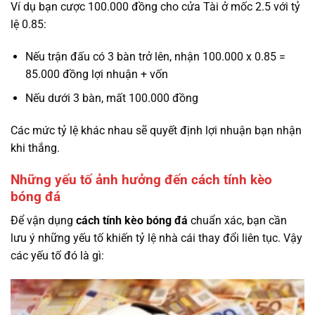
Ví dụ bạn cược 100.000 đồng cho cửa Tài ở mốc 2.5 với tỷ
lệ 0.85:
Nếu trận đấu có 3 bàn trở lên, nhận 100.000 x 0.85 =
85.000 đồng lợi nhuận + vốn
Nếu dưới 3 bàn, mất 100.000 đồng
Các mức tỷ lệ khác nhau sẽ quyết định lợi nhuận bạn nhận
khi thắng.
Những yếu tố ảnh hưởng đến cách tính kèo
bóng đá
Để vận dụng
cách tính kèo bóng đá
chuẩn xác, bạn cần
lưu ý những yếu tố khiến tỷ lệ nhà cái thay đổi liên tục. Vậy
các yếu tố đó là gì: