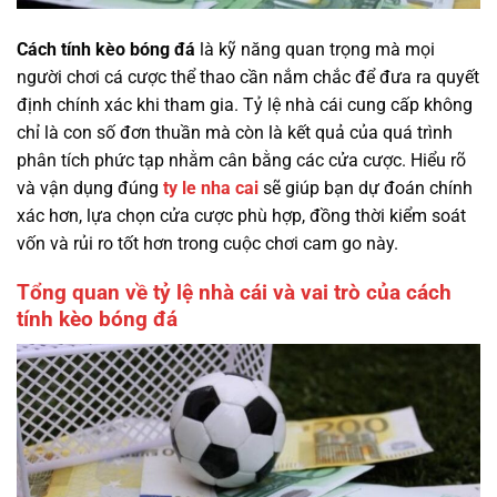
Cách tính kèo bóng đá
là kỹ năng quan trọng mà mọi
người chơi cá cược thể thao cần nắm chắc để đưa ra quyết
định chính xác khi tham gia. Tỷ lệ nhà cái cung cấp không
chỉ là con số đơn thuần mà còn là kết quả của quá trình
phân tích phức tạp nhằm cân bằng các cửa cược. Hiểu rõ
và vận dụng đúng
ty le nha cai
sẽ giúp bạn dự đoán chính
xác hơn, lựa chọn cửa cược phù hợp, đồng thời kiểm soát
vốn và rủi ro tốt hơn trong cuộc chơi cam go này.
Tổng quan về tỷ lệ nhà cái và vai trò của cách
tính kèo bóng đá