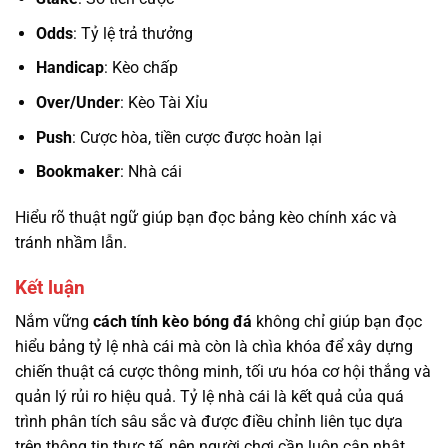
Odds
: Tỷ lệ trả thưởng
Handicap
: Kèo chấp
Over/Under
: Kèo Tài Xỉu
Push
: Cược hòa, tiền cược được hoàn lại
Bookmaker
: Nhà cái
Hiểu rõ thuật ngữ giúp bạn đọc bảng kèo chính xác và
tránh nhầm lẫn.
Kết luận
Nắm vững
cách tính kèo bóng đá
không chỉ giúp bạn đọc
hiểu bảng tỷ lệ nhà cái mà còn là chìa khóa để xây dựng
chiến thuật cá cược thông minh, tối ưu hóa cơ hội thắng và
quản lý rủi ro hiệu quả. Tỷ lệ nhà cái là kết quả của quá
trình phân tích sâu sắc và được điều chỉnh liên tục dựa
trên thông tin thực tế, nên người chơi cần luôn cập nhật