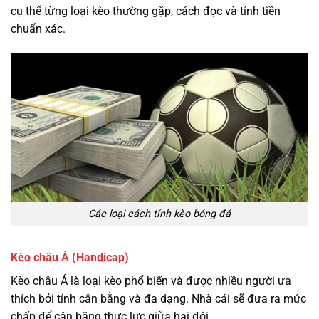
cụ thể từng loại kèo thường gặp, cách đọc và tính tiền
chuẩn xác.
Các loại cách tính kèo bóng đá
Kèo châu Á (Handicap)
Kèo châu Á là loại kèo phổ biến và được nhiều người ưa
thích bởi tính cân bằng và đa dạng. Nhà cái sẽ đưa ra mức
chấp để cân bằng thực lực giữa hai đội.