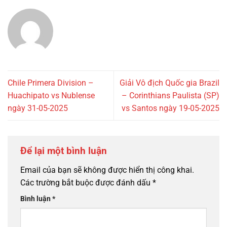
Chile Primera Division –
Giải Vô địch Quốc gia Brazil
Huachipato vs Nublense
– Corinthians Paulista (SP)
ngày 31-05-2025
vs Santos ngày 19-05-2025
Để lại một bình luận
Email của bạn sẽ không được hiển thị công khai.
Các trường bắt buộc được đánh dấu
*
Bình luận
*