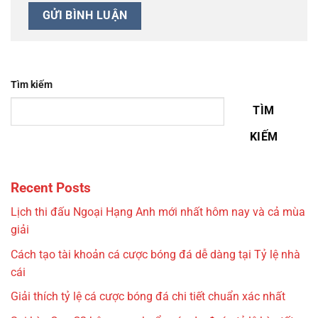
Tìm kiếm
TÌM
KIẾM
Recent Posts
Lịch thi đấu Ngoại Hạng Anh mới nhất hôm nay và cả mùa
giải
Cách tạo tài khoản cá cược bóng đá dễ dàng tại Tỷ lệ nhà
cái
Giải thích tỷ lệ cá cược bóng đá chi tiết chuẩn xác nhất