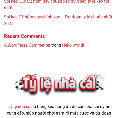
Soi kèo Cup C2 hôm nay chuẩn xác dự đoán tỷ lệ kèo tốt
nhất
Soi kèo C1 hôm nay chính xác – Dự đoán tỷ lệ chuẩn nhất
2025
Recent Comments
A WordPress Commenter
trong
Hello world!
Tỷ lệ nhà cái
là bảng kèo bóng đá do các nhà cái uy tín
cung cấp, giúp người chơi nắm rõ mức cược và dự đoán