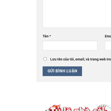
Tên
*
Ema
Lưu tên của tôi, email, và trang web tro