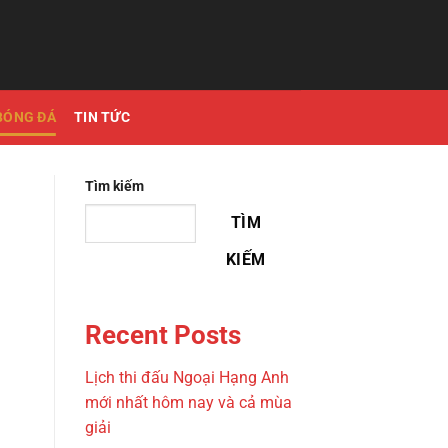
BÓNG ĐÁ
TIN TỨC
Tìm kiếm
TÌM
KIẾM
Recent Posts
Lịch thi đấu Ngoại Hạng Anh
mới nhất hôm nay và cả mùa
giải