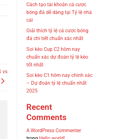
Cách tạo tài khoản cá cược
bóng đá dễ dàng tại Tỷ lệ nhà
cái
Giải thích tỷ lệ cá cược bóng
đá chi tiết chuẩn xác nhất
Soi kèo Cup C2 hôm nay
chuẩn xác dự đoán tỷ lệ kèo
tốt nhất
S vs
Soi kèo C1 hôm nay chính xác
– Dự đoán tỷ lệ chuẩn nhất
2025
Recent
Comments
A WordPress Commenter
trong
Hello world!