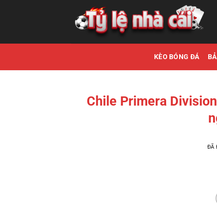
Chuyển
đến
nội
dung
KÈO BÓNG ĐÁ
BẢ
Chile Primera Division
n
ĐÃ