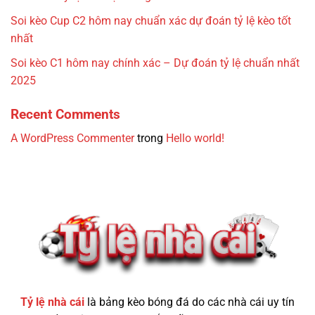
Soi kèo Cup C2 hôm nay chuẩn xác dự đoán tỷ lệ kèo tốt
nhất
Soi kèo C1 hôm nay chính xác – Dự đoán tỷ lệ chuẩn nhất
2025
Recent Comments
A WordPress Commenter
trong
Hello world!
Tỷ lệ nhà cái
là bảng kèo bóng đá do các nhà cái uy tín