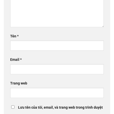
Tên
*
Email
*
Trang web
Lưu tên của tôi, email, và trang web trong trình duyệt