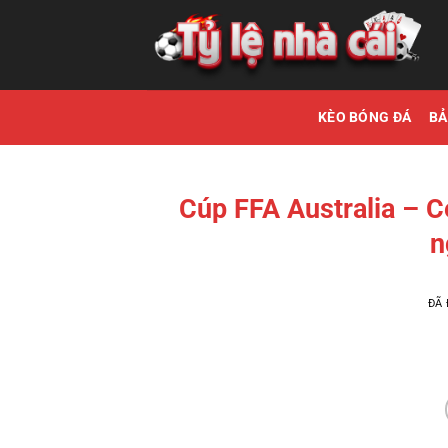
Chuyển
đến
nội
dung
KÈO BÓNG ĐÁ
BẢ
Cúp FFA Australia – C
n
ĐÃ