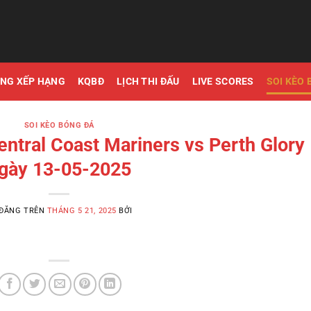
NG XẾP HẠNG
KQBĐ
LỊCH THI ĐẤU
LIVE SCORES
SOI KÈO 
SOI KÈO BÓNG ĐÁ
entral Coast Mariners vs Perth Glory
gày 13-05-2025
 ĐĂNG TRÊN
THÁNG 5 21, 2025
BỞI