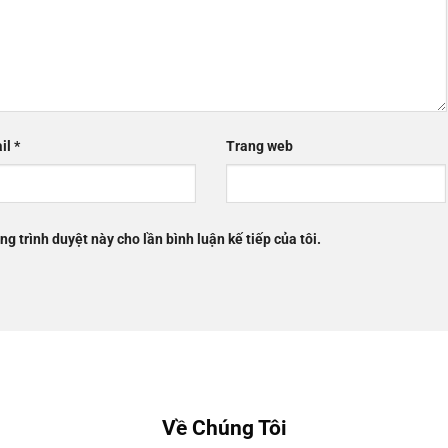
il
*
Trang web
ng trình duyệt này cho lần bình luận kế tiếp của tôi.
Về Chúng Tôi