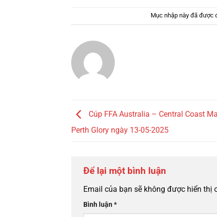
Mục nhập này đã được 
Cúp FFA Australia – Central Coast Ma
Perth Glory ngày 13-05-2025
Để lại một bình luận
Email của bạn sẽ không được hiển thị 
Bình luận
*