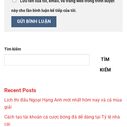
Lưu tên của tôi, email, và trang web trong trình duyệt
này cho lần bình luận kế tiếp của tôi.
Tìm kiếm
TÌM
KIẾM
Recent Posts
Lịch thi đấu Ngoại Hạng Anh mới nhất hôm nay và cả mùa
giải
Cách tạo tài khoản cá cược bóng đá dễ dàng tại Tỷ lệ nhà
cái