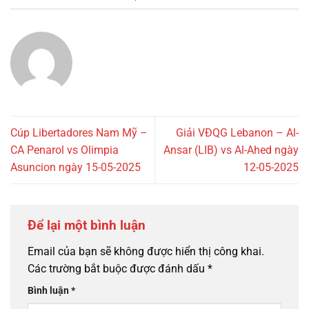
Cúp Libertadores Nam Mỹ –
Giải VĐQG Lebanon – Al-
CA Penarol vs Olimpia
Ansar (LIB) vs Al-Ahed ngày
Asuncion ngày 15-05-2025
12-05-2025
Để lại một bình luận
Email của bạn sẽ không được hiển thị công khai.
Các trường bắt buộc được đánh dấu
*
Bình luận
*