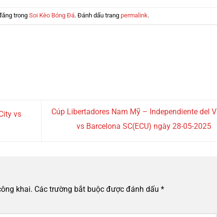
đăng trong
Soi Kèo Bóng Đá
. Đánh dấu trang
permalink
.
Cúp Libertadores Nam Mỹ – Independiente del V
ity vs
vs Barcelona SC(ECU) ngày 28-05-2025
công khai.
Các trường bắt buộc được đánh dấu
*