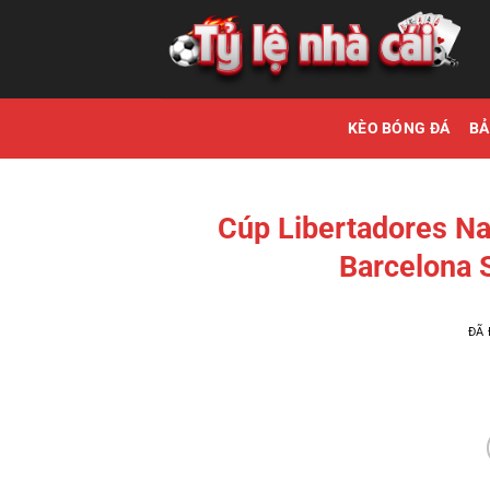
Chuyển
đến
nội
dung
KÈO BÓNG ĐÁ
BẢ
Cúp Libertadores Na
Barcelona 
ĐÃ