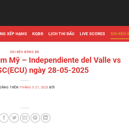
NG XẾP HẠNG
KQBĐ
LỊCH THI ĐẤU
LIVE SCORES
SOI KÈO 
SOI KÈO BÓNG ĐÁ
m Mỹ – Independiente del Valle vs
SC(ECU) ngày 28-05-2025
 ĐĂNG TRÊN
THÁNG 5 21, 2025
BỞI