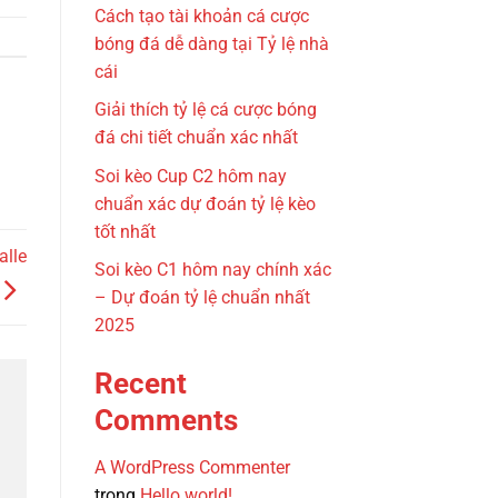
Cách tạo tài khoản cá cược
bóng đá dễ dàng tại Tỷ lệ nhà
cái
Giải thích tỷ lệ cá cược bóng
đá chi tiết chuẩn xác nhất
Soi kèo Cup C2 hôm nay
chuẩn xác dự đoán tỷ lệ kèo
tốt nhất
alle
Soi kèo C1 hôm nay chính xác
– Dự đoán tỷ lệ chuẩn nhất
2025
Recent
Comments
A WordPress Commenter
trong
Hello world!