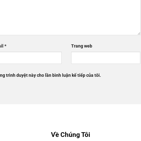
il
*
Trang web
ng trình duyệt này cho lần bình luận kế tiếp của tôi.
Về Chúng Tôi