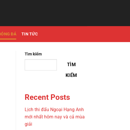
BÓNG ĐÁ
TIN TỨC
Tìm kiếm
TÌM
KIẾM
Recent Posts
Lịch thi đấu Ngoại Hạng Anh
mới nhất hôm nay và cả mùa
giải