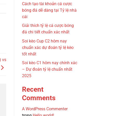
Cách tạo tài khoản cá cược
bóng đá dễ dàng tại Tỷ lệ nhà
cái
Giải thích tỷ lệ cá cược bóng
đá chi tiết chuẩn xác nhất
Soi kèo Cup C2 hôm nay
chuẩn xác dự đoán tỷ lệ kèo
tốt nhất
) vs
Soi kèo C1 hôm nay chính xác
– Dự đoán tỷ lệ chuẩn nhất
2025
Recent
Comments
A WordPress Commenter
trong
Hello world!