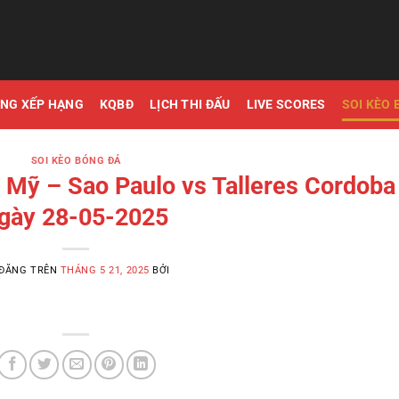
NG XẾP HẠNG
KQBĐ
LỊCH THI ĐẤU
LIVE SCORES
SOI KÈO 
SOI KÈO BÓNG ĐÁ
 Mỹ – Sao Paulo vs Talleres Cordoba
gày 28-05-2025
 ĐĂNG TRÊN
THÁNG 5 21, 2025
BỞI