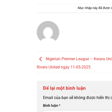
Mục nhập này đã được 
Nigerian Premier League – Kwara Uni
Rivers United ngày 11-05-2025
Để lại một bình luận
Email của bạn sẽ không được hiển thị 
Bình luận
*