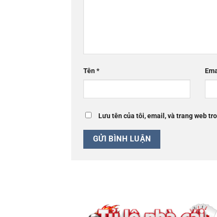
Tên
*
Ema
Lưu tên của tôi, email, và trang web tro