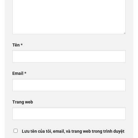
Tên
*
Email
*
Trang web
Lưu tên của tôi, email, và trang web trong trình duyệt