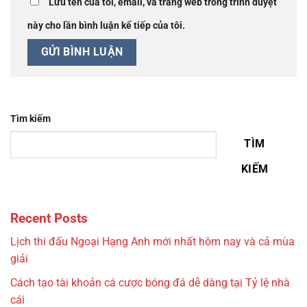
Lưu tên của tôi, email, và trang web trong trình duyệt
này cho lần bình luận kế tiếp của tôi.
Tìm kiếm
TÌM
KIẾM
Recent Posts
Lịch thi đấu Ngoại Hạng Anh mới nhất hôm nay và cả mùa
giải
Cách tạo tài khoản cá cược bóng đá dễ dàng tại Tỷ lệ nhà
cái